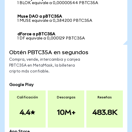
1 BLOK equivale a 0,00000544 PBTC35A
Muse DAO a pBTC35A
1 MUSE equivale a 0,384200 PBTC35A
dForce a pBTC35A
1 DF equivale a 0,000129 PBTC35A
Obtén PBTC35A en segundos
Compra, vende, intercambia y canjea
PBTC35A en MetaMask, la billetera
cripto más confiable.
Google Play
Calificación
Descargas
Reseñas
4.4
10M+
483.8K
App Store