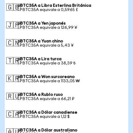
pBTC35A a Libra Esterlina Británica
🇬🇧
1 PBTC35A equivale a 0,5965 £
pBTC35A a Yen japonés
🇯🇵
1 PBTC35A equivale a 126,99 ¥
pBTC35A a Yuan chino
🇨🇳
1 PBTC35A equivale a 5,43 ¥
pBTC35A a Lira turca
🇹🇷
1 PBTC35A equivale a 38,39 ₺
pBTC35A a Won surcoreano
🇰🇷
1 PBTC35A equivale a 1133,05 ₩
pBTC35A a Rublo ruso
🇷🇺
1 PBTC35A equivale a 66,21 ₽
pBTC35A a Dólar canadiense
🇨🇦
1 PBTC35A equivale a 1,12 $
pBTC35A a Dólar australiano
🇦🇺