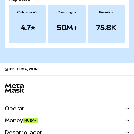
Calificación
Descargas
Reseñas
4.7
50M+
75.8K
PBTC35A/WONE
Pie de página del sitio MetaMask
Operar
Canjear
Money
NUEVA
Predecir
NUEVA
Comprar
Desarrollador