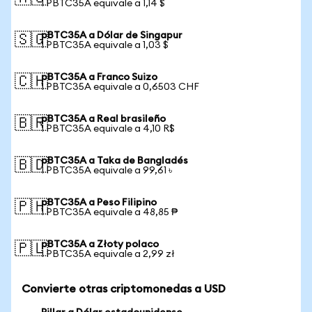
1 PBTC35A equivale a 1,14 $
pBTC35A a Dólar de Singapur
🇸🇬
1 PBTC35A equivale a 1,03 $
pBTC35A a Franco Suizo
🇨🇭
1 PBTC35A equivale a 0,6503 CHF
pBTC35A a Real brasileño
🇧🇷
1 PBTC35A equivale a 4,10 R$
pBTC35A a Taka de Bangladés
🇧🇩
1 PBTC35A equivale a 99,61 ৳
pBTC35A a Peso Filipino
🇵🇭
1 PBTC35A equivale a 48,85 ₱
pBTC35A a Złoty polaco
🇵🇱
1 PBTC35A equivale a 2,99 zł
Convierte otras criptomonedas a USD