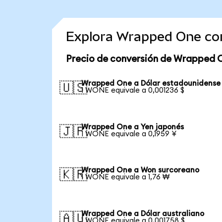
Explora Wrapped One co
Precio de conversión de Wrapped 
Wrapped One a Dólar estadounidense
🇺🇸
1 WONE equivale a 0,001236 $
Wrapped One a Yen japonés
🇯🇵
1 WONE equivale a 0,1959 ¥
Wrapped One a Won surcoreano
🇰🇷
1 WONE equivale a 1,76 ₩
Wrapped One a Dólar australiano
🇦🇺
1 WONE equivale a 0,001758 $