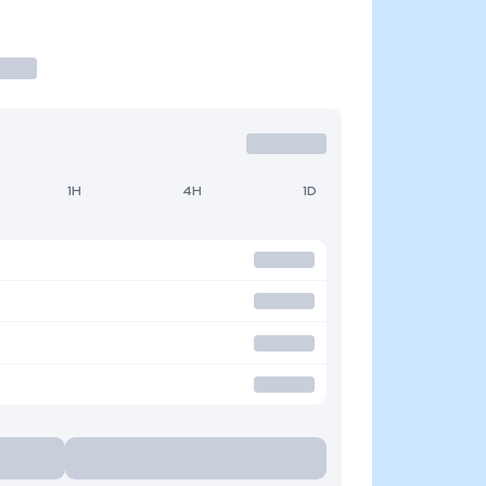
1H
4H
1D