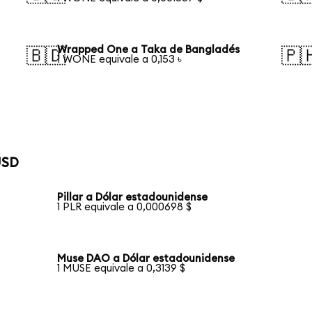
Wrapped One a Taka de Bangladés
🇧🇩
🇵
1 WONE equivale a 0,153 ৳
USD
Pillar a Dólar estadounidense
1 PLR equivale a 0,000698 $
Muse DAO a Dólar estadounidense
1 MUSE equivale a 0,3139 $