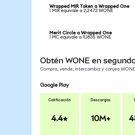
Wrapped MIR Token a Wrapped One
1 MIR equivale a 2,2472 WONE
Merit Circle a Wrapped One
1 MC equivale a 11,1835 WONE
Obtén WONE en segund
Compra, vende, intercambia y canjea WONE e
Google Play
Calificación
Descargas
4.4
10M+
4