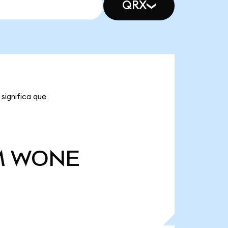
QRX
significa que
M
WONE