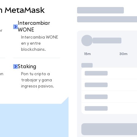
n MetaMask
Operar
Intercambiar
WONE
r
Intercambia WONE
en y entre
blockchains.
15m
30m
Staking
en
Pon tu cripto a
trabajar y gana
ingresos pasivos.