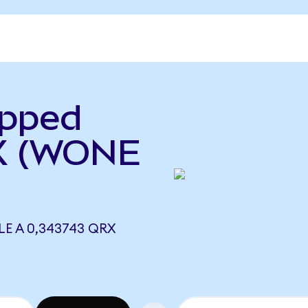
apped
rX (WONE
E A 0,343743 QRX