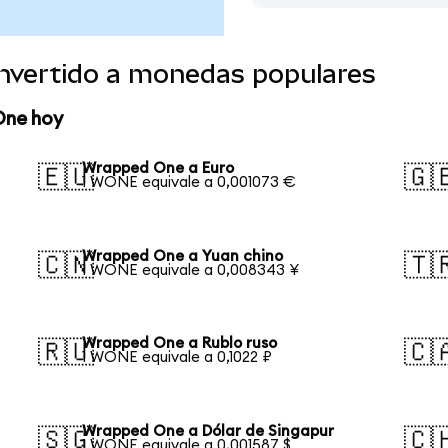
nvertido a monedas populares
One hoy
Wrapped One a Euro
🇪🇺
🇬
1 WONE equivale a 0,001073 €
Wrapped One a Yuan chino
🇨🇳
🇹
1 WONE equivale a 0,008343 ¥
Wrapped One a Rublo ruso
🇷🇺
🇨
1 WONE equivale a 0,1022 ₽
Wrapped One a Dólar de Singapur
🇸🇬
🇨
1 WONE equivale a 0,001587 $