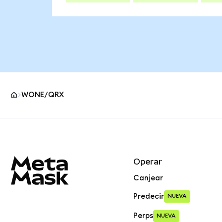
WONE/QRX
Pie de página del sitio MetaMask
Operar
Canjear
Predecir
NUEVA
Perps
NUEVA