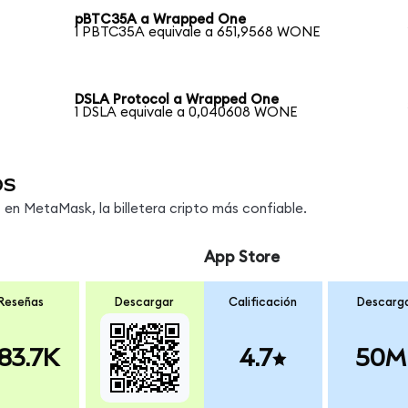
pBTC35A a Wrapped One
1 PBTC35A equivale a 651,9568 WONE
DSLA Protocol a Wrapped One
1 DSLA equivale a 0,040608 WONE
os
n MetaMask, la billetera cripto más confiable.
App Store
Reseñas
Descargar
Calificación
Descarg
83.7K
4.7
50M