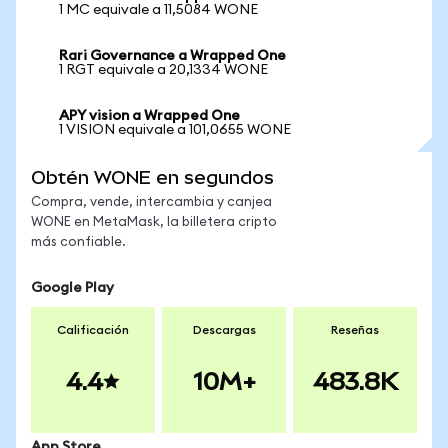
1 MC equivale a 11,5084 WONE
Rari Governance a Wrapped One
1 RGT equivale a 20,1334 WONE
APY vision a Wrapped One
1 VISION equivale a 101,0655 WONE
Obtén WONE en segundos
Compra, vende, intercambia y canjea
WONE en MetaMask, la billetera cripto
más confiable.
Google Play
Calificación
Descargas
Reseñas
4.4
10M+
483.8K
App Store