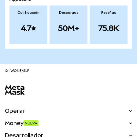
Calificación
Descargas
Reseñas
4.7
50M+
75.8K
WONE/SLP
Pie de página del sitio MetaMask
Operar
Canjear
Money
NUEVA
Predecir
NUEVA
Comprar
Desarrollador