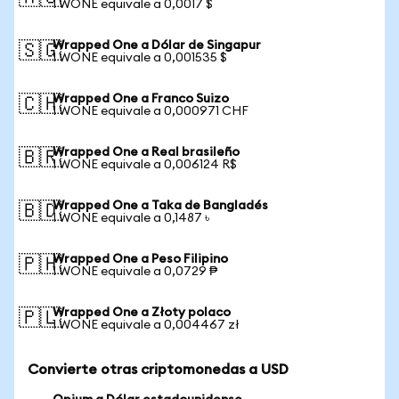
1 WONE equivale a 0,0017 $
Wrapped One a Dólar de Singapur
🇸🇬
1 WONE equivale a 0,001535 $
Wrapped One a Franco Suizo
🇨🇭
1 WONE equivale a 0,000971 CHF
Wrapped One a Real brasileño
🇧🇷
1 WONE equivale a 0,006124 R$
Wrapped One a Taka de Bangladés
🇧🇩
1 WONE equivale a 0,1487 ৳
Wrapped One a Peso Filipino
🇵🇭
1 WONE equivale a 0,0729 ₱
Wrapped One a Złoty polaco
🇵🇱
1 WONE equivale a 0,004467 zł
Convierte otras criptomonedas a USD