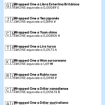
Wrapped One a Libra Esterlina Británica
🇬🇧
1 WONE equivale a 0,00089 £
Wrapped One a Yen japonés
🇯🇵
1 WONE equivale a 0,1896 ¥
Wrapped One a Yuan chino
🇨🇳
1 WONE equivale a 0,008105 ¥
Wrapped One a Lira turca
🇹🇷
1 WONE equivale a 0,0573 ₺
Wrapped One a Won surcoreano
🇰🇷
1 WONE equivale a 1,69 ₩
Wrapped One a Rublo ruso
🇷🇺
1 WONE equivale a 0,0988 ₽
Wrapped One a Dólar canadiense
🇨🇦
1 WONE equivale a 0,001676 $
Wrapped One a Dólar australiano
🇦🇺