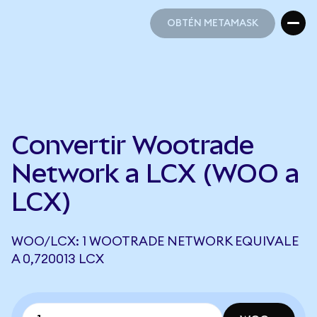
OBTÉN METAMASK
OBTÉN METAMASK
Convertir Wootrade
Network a LCX (WOO a
LCX)
WOO/LCX: 1 WOOTRADE NETWORK EQUIVALE
A 0,720013 LCX