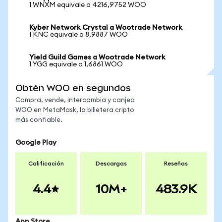
1 WNXM equivale a 4216,9752 WOO
Kyber Network Crystal a Wootrade Network
1 KNC equivale a 8,9887 WOO
Yield Guild Games a Wootrade Network
1 YGG equivale a 1,6861 WOO
Obtén WOO en segundos
Compra, vende, intercambia y canjea
WOO en MetaMask, la billetera cripto
más confiable.
Google Play
Calificación
Descargas
Reseñas
4.4
10M+
483.9K
App Store