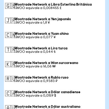
Wootrade Network a Libra Esterlina Británica
🇬🇧
1 WOO equivale a 0,008455 £
Wootrade Network a Yen japonés
🇯🇵
1 WOO equivale a 1,8 ¥
Wootrade Network a Yuan chino
🇨🇳
1 WOO equivale a 0,077 ¥
Wootrade Network a Lira turca
🇹🇷
1 WOO equivale a 0,544 ₺
Wootrade Network a Won surcoreano
🇰🇷
1 WOO equivale a 16,06 ₩
Wootrade Network a Rublo ruso
🇷🇺
1 WOO equivale a 0,9383 ₽
Wootrade Network a Dólar canadiense
🇨🇦
1 WOO equivale a 0,0159 $
Wootrade Network a Dólar australiano
🇦🇺