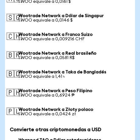
1 WOO equivale a 0,0161 $
Wootrade Network a Dólar de Singapur
🇸🇬
1 WOO equivale a 0,0146 $
Wootrade Network a Franco Suizo
🇨🇭
1 WOO equivale a 0,009216 CHF
Wootrade Network a Real brasileño
🇧🇷
1 WOO equivale a 0,0581 R$
Wootrade Network a Taka de Bangladés
🇧🇩
1 WOO equivale a 1,41 ৳
Wootrade Network a Peso Filipino
🇵🇭
1 WOO equivale a 0,6924 ₱
Wootrade Network a Złoty polaco
🇵🇱
1 WOO equivale a 0,0424 zł
Convierte otras criptomonedas a USD