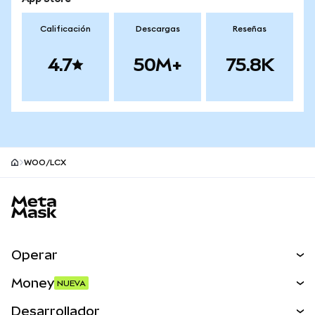
Calificación
Descargas
Reseñas
4.7
50M+
75.8K
WOO/LCX
Pie de página del sitio MetaMask
Operar
Canjear
Money
NUEVA
Predecir
NUEVA
Comprar
Desarrollador