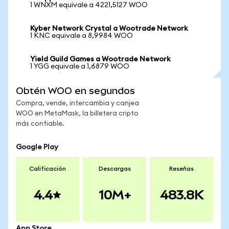
1 WNXM equivale a 4221,5127 WOO
Kyber Network Crystal a Wootrade Network
1 KNC equivale a 8,9984 WOO
Yield Guild Games a Wootrade Network
1 YGG equivale a 1,6879 WOO
Obtén WOO en segundos
Compra, vende, intercambia y canjea
WOO en MetaMask, la billetera cripto
más confiable.
Google Play
Calificación
Descargas
Reseñas
4.4
10M+
483.8K
App Store