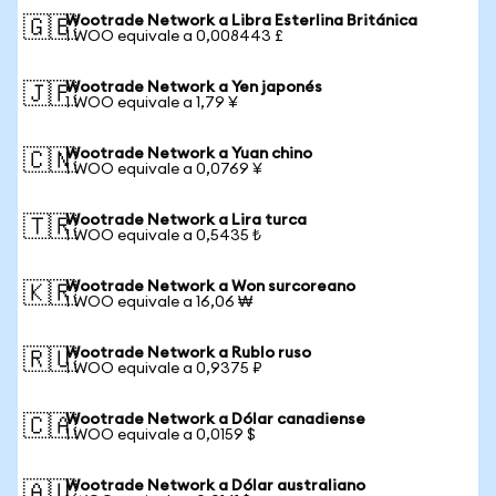
Wootrade Network a Libra Esterlina Británica
🇬🇧
1 WOO equivale a 0,008443 £
Wootrade Network a Yen japonés
🇯🇵
1 WOO equivale a 1,79 ¥
Wootrade Network a Yuan chino
🇨🇳
1 WOO equivale a 0,0769 ¥
Wootrade Network a Lira turca
🇹🇷
1 WOO equivale a 0,5435 ₺
Wootrade Network a Won surcoreano
🇰🇷
1 WOO equivale a 16,06 ₩
Wootrade Network a Rublo ruso
🇷🇺
1 WOO equivale a 0,9375 ₽
Wootrade Network a Dólar canadiense
🇨🇦
1 WOO equivale a 0,0159 $
Wootrade Network a Dólar australiano
🇦🇺