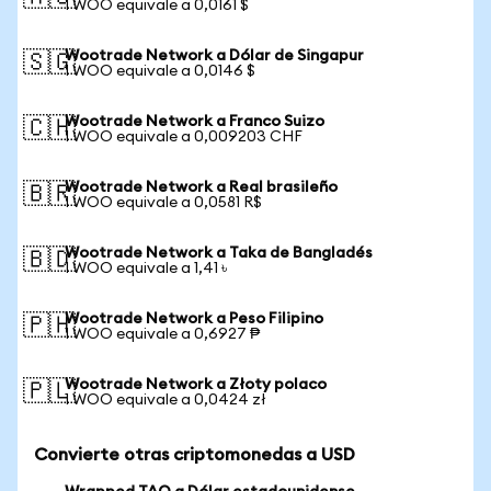
1 WOO equivale a 0,0161 $
Wootrade Network a Dólar de Singapur
🇸🇬
1 WOO equivale a 0,0146 $
Wootrade Network a Franco Suizo
🇨🇭
1 WOO equivale a 0,009203 CHF
Wootrade Network a Real brasileño
🇧🇷
1 WOO equivale a 0,0581 R$
Wootrade Network a Taka de Bangladés
🇧🇩
1 WOO equivale a 1,41 ৳
Wootrade Network a Peso Filipino
🇵🇭
1 WOO equivale a 0,6927 ₱
Wootrade Network a Złoty polaco
🇵🇱
1 WOO equivale a 0,0424 zł
Convierte otras criptomonedas a USD