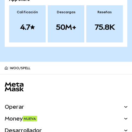
Calificación
Descargas
Reseñas
4.7
50M+
75.8K
WOO/SPELL
Pie de página del sitio MetaMask
Operar
Canjear
Money
NUEVA
Predecir
NUEVA
Comprar
Desarrollador