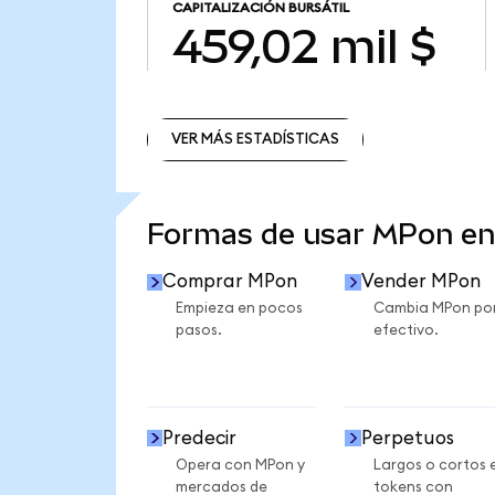
CAPITALIZACIÓN BURSÁTIL
459,02 mil $
VER MÁS ESTADÍSTICAS
VER MÁS ESTADÍSTICAS
Formas de usar MPon e
Comprar MPon
Vender MPon
Empieza en pocos
Cambia MPon po
pasos.
efectivo.
Predecir
Perpetuos
Opera con MPon y
Largos o cortos 
mercados de
tokens con