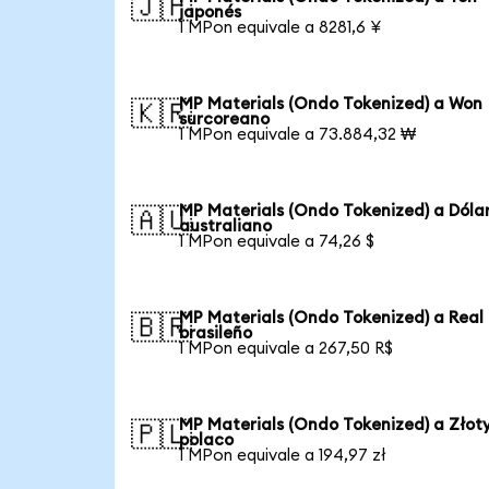
🇯🇵
japonés
1 MPon equivale a 8281,6 ¥
MP Materials (Ondo Tokenized) a Won
🇰🇷
surcoreano
1 MPon equivale a 73.884,32 ₩
MP Materials (Ondo Tokenized) a Dóla
🇦🇺
australiano
1 MPon equivale a 74,26 $
MP Materials (Ondo Tokenized) a Real
🇧🇷
brasileño
1 MPon equivale a 267,50 R$
MP Materials (Ondo Tokenized) a Złot
🇵🇱
polaco
1 MPon equivale a 194,97 zł