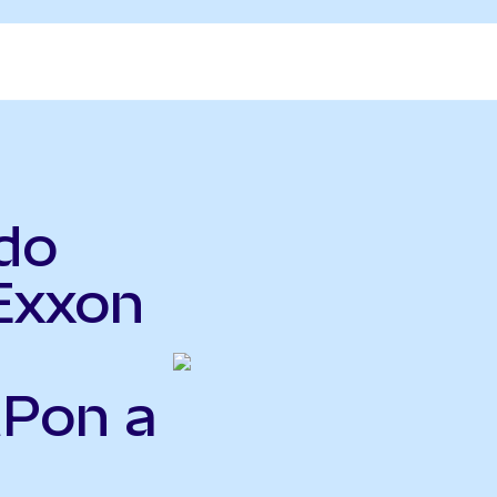
do
Exxon
MPon a