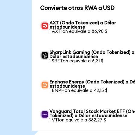
Convierte otros RWA a USD
AXT (Ondo Tokenized) a Dólar
estadounidense
1 AXTIon equivale a 86,90 $
SharpLink Gaming (Ondo Tokenized) a
Dólar estadounidense
1 SBETon equivale a 6,31 $
Enphase Energy (Ondo Tokenized) a Dó
estadounidense
1 ENPHon equivale a 42,15 $
Vanguard Total Stock Market ETF (O
Tokenized) a Dólar estadounidense
1 VTIon equivale a 382,27 $