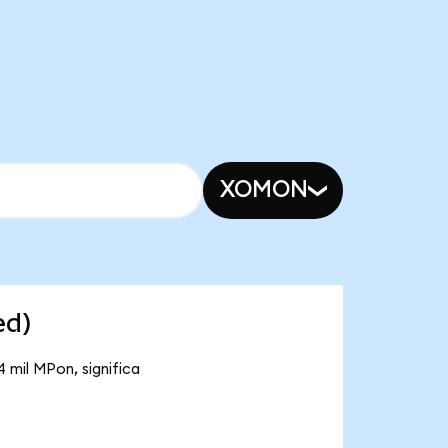
XOMON
ed)
 mil MPon, significa