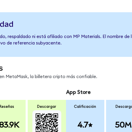
idad
o, respaldado ni está afiliado con MP Materials. El nombre de 
tivo de referencia subyacente.
s
 MetaMask, la billetera cripto más confiable.
App Store
Reseñas
Descargar
Calificación
Descarg
83.9K
4.7
50M