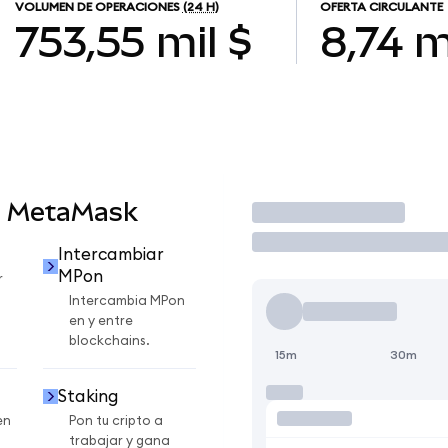
VOLUMEN DE OPERACIONES
(24 H)
OFERTA CIRCULANTE
753,55 mil $
8,74 m
n MetaMask
Operar
Intercambiar
MPon
r
Intercambia MPon
en y entre
blockchains.
15m
30m
Staking
en
Pon tu cripto a
trabajar y gana