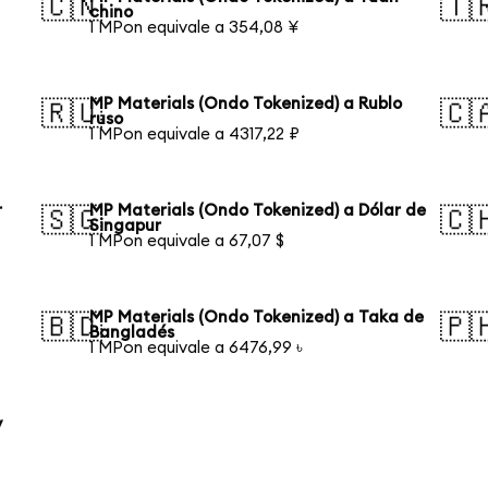
🇨🇳
🇹
chino
1 MPon equivale a 354,08 ¥
MP Materials (Ondo Tokenized) a Rublo
🇷🇺
🇨
ruso
1 MPon equivale a 4317,22 ₽
r
MP Materials (Ondo Tokenized) a Dólar de
🇸🇬
🇨
Singapur
1 MPon equivale a 67,07 $
MP Materials (Ondo Tokenized) a Taka de
🇧🇩
🇵
Bangladés
1 MPon equivale a 6476,99 ৳
y