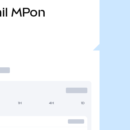
il
MPon
1H
4H
1D