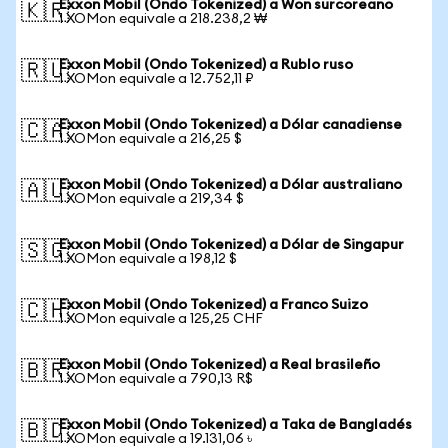
Exxon Mobil (Ondo Tokenized) a Won surcoreano
🇰🇷
1 XOMon equivale a 218.238,2 ₩
Exxon Mobil (Ondo Tokenized) a Rublo ruso
🇷🇺
1 XOMon equivale a 12.752,11 ₽
Exxon Mobil (Ondo Tokenized) a Dólar canadiense
🇨🇦
1 XOMon equivale a 216,25 $
Exxon Mobil (Ondo Tokenized) a Dólar australiano
🇦🇺
1 XOMon equivale a 219,34 $
Exxon Mobil (Ondo Tokenized) a Dólar de Singapur
🇸🇬
1 XOMon equivale a 198,12 $
Exxon Mobil (Ondo Tokenized) a Franco Suizo
🇨🇭
1 XOMon equivale a 125,25 CHF
Exxon Mobil (Ondo Tokenized) a Real brasileño
🇧🇷
1 XOMon equivale a 790,13 R$
Exxon Mobil (Ondo Tokenized) a Taka de Bangladés
🇧🇩
1 XOMon equivale a 19.131,06 ৳