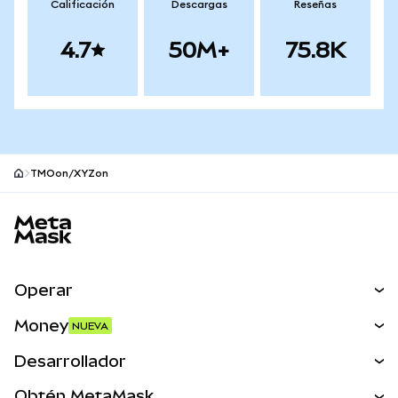
Calificación
Descargas
Reseñas
4.7
50M+
75.8K
TMOon/XYZon
Pie de página del sitio MetaMask
Operar
Canjear
Money
NUEVA
Predecir
NUEVA
Comprar
Desarrollador
Perps
NUEVA
Tarjeta
Ver los documentos
Obtén MetaMask