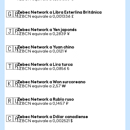
Zebec Network a Libra Esterlina Británica
🇬🇧
1 ZBCN equivale a 0,001336 £
Zebec Network a Yen japonés
🇯🇵
1 ZBCN equivale a 0,2839 ¥
Zebec Network a Yuan chino
🇨🇳
1 ZBCN equivale a 0,0121 ¥
Zebec Network a Lira turca
🇹🇷
1 ZBCN equivale a 0,0856 ₺
Zebec Network a Won surcoreano
🇰🇷
1 ZBCN equivale a 2,57 ₩
Zebec Network a Rublo ruso
🇷🇺
1 ZBCN equivale a 0,1457 ₽
Zebec Network a Dólar canadiense
🇨🇦
1 ZBCN equivale a 0,002521 $