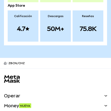
App Store
Calificación
Descargas
Reseñas
4.7
50M+
75.8K
ZBCN/CHZ
Pie de página del sitio MetaMask
Operar
Canjear
Money
NUEVA
Predecir
NUEVA
Comprar