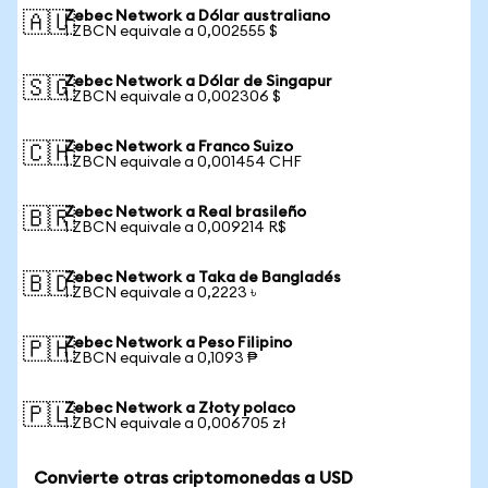
Zebec Network a Dólar australiano
🇦🇺
1 ZBCN equivale a 0,002555 $
Zebec Network a Dólar de Singapur
🇸🇬
1 ZBCN equivale a 0,002306 $
Zebec Network a Franco Suizo
🇨🇭
1 ZBCN equivale a 0,001454 CHF
Zebec Network a Real brasileño
🇧🇷
1 ZBCN equivale a 0,009214 R$
Zebec Network a Taka de Bangladés
🇧🇩
1 ZBCN equivale a 0,2223 ৳
Zebec Network a Peso Filipino
🇵🇭
1 ZBCN equivale a 0,1093 ₱
Zebec Network a Złoty polaco
🇵🇱
1 ZBCN equivale a 0,006705 zł
Convierte otras criptomonedas a USD