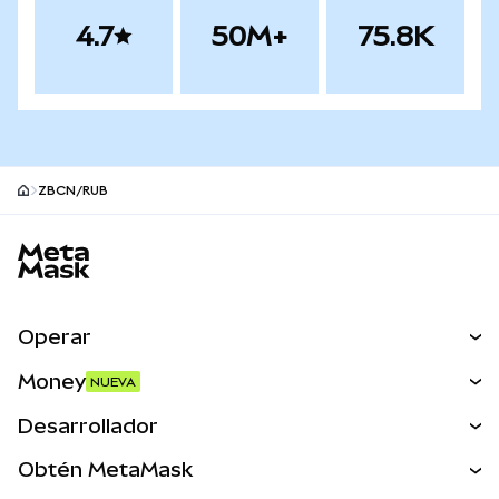
4.7
50M+
75.8K
ZBCN/RUB
Pie de página del sitio MetaMask
Operar
Canjear
Money
NUEVA
Predecir
NUEVA
Comprar
Desarrollador
Perps
NUEVA
Tarjeta
Ver los documentos
Obtén MetaMask
Activos del mundo real
mUSD
NUEVA
Panel
Obtén Metamask