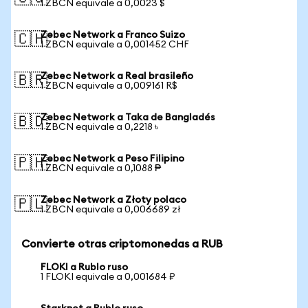
1 ZBCN equivale a 0,0023 $
Zebec Network a Franco Suizo
🇨🇭
1 ZBCN equivale a 0,001452 CHF
Zebec Network a Real brasileño
🇧🇷
1 ZBCN equivale a 0,009161 R$
Zebec Network a Taka de Bangladés
🇧🇩
1 ZBCN equivale a 0,2218 ৳
Zebec Network a Peso Filipino
🇵🇭
1 ZBCN equivale a 0,1088 ₱
Zebec Network a Złoty polaco
🇵🇱
1 ZBCN equivale a 0,006689 zł
Convierte otras criptomonedas a RUB
FLOKI a Rublo ruso
1 FLOKI equivale a 0,001684 ₽