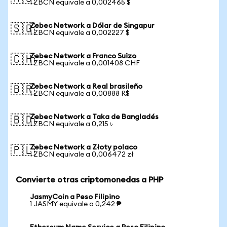
1 ZBCN equivale a 0,002465 $
Zebec Network a Dólar de Singapur
🇸🇬
1 ZBCN equivale a 0,002227 $
Zebec Network a Franco Suizo
🇨🇭
1 ZBCN equivale a 0,001408 CHF
Zebec Network a Real brasileño
🇧🇷
1 ZBCN equivale a 0,00888 R$
Zebec Network a Taka de Bangladés
🇧🇩
1 ZBCN equivale a 0,215 ৳
Zebec Network a Złoty polaco
🇵🇱
1 ZBCN equivale a 0,006472 zł
Convierte otras criptomonedas a PHP
JasmyCoin a Peso Filipino
1 JASMY equivale a 0,242 ₱