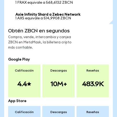
1 FRAX equivale a 568,6132 ZBCN
Axie Infinity Shard a Zebec Network
1 AXS equivale a 514,9908 ZBCN
Obtén ZBCN en segundos
Compra, vende, intercambia y canjea
ZBCN en MetaMask, la billetera cripto
más confiable.
Google Play
Calificación
Descargas
Reseñas
4.4
10M+
483.9K
App Store
Calificación
Descargas
Reseñas