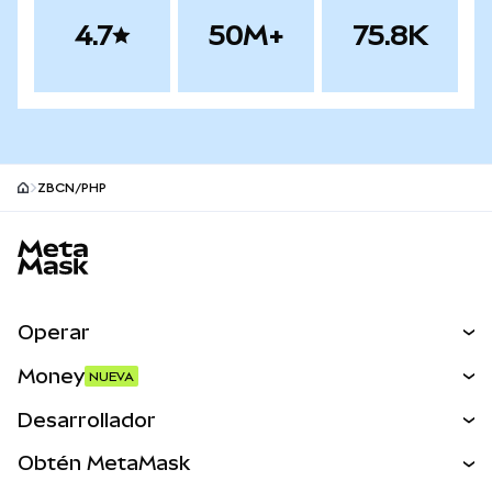
4.7
50M+
75.8K
ZBCN/PHP
Pie de página del sitio MetaMask
Operar
Canjear
Money
NUEVA
Predecir
NUEVA
Comprar
Desarrollador
Perps
NUEVA
Tarjeta
Ver los documentos
Obtén MetaMask
Activos del mundo real
mUSD
NUEVA
Panel
Obtén Metamask