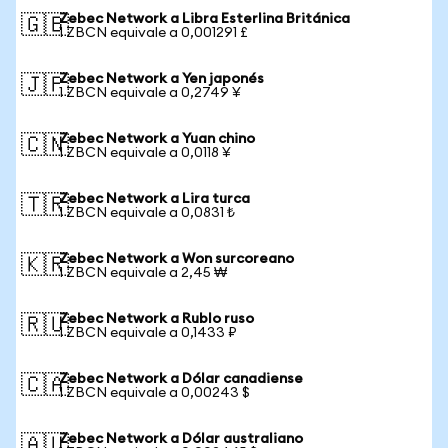
Zebec Network a Libra Esterlina Británica
🇬🇧
1 ZBCN equivale a 0,001291 £
Zebec Network a Yen japonés
🇯🇵
1 ZBCN equivale a 0,2749 ¥
Zebec Network a Yuan chino
🇨🇳
1 ZBCN equivale a 0,0118 ¥
Zebec Network a Lira turca
🇹🇷
1 ZBCN equivale a 0,0831 ₺
Zebec Network a Won surcoreano
🇰🇷
1 ZBCN equivale a 2,45 ₩
Zebec Network a Rublo ruso
🇷🇺
1 ZBCN equivale a 0,1433 ₽
Zebec Network a Dólar canadiense
🇨🇦
1 ZBCN equivale a 0,00243 $
Zebec Network a Dólar australiano
🇦🇺