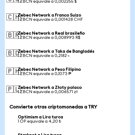
1 ZBCN equivale a 0,002255 $
Zebec Network a Franco Suizo
🇨🇭
1 ZBCN equivale a 0,001428 CHF
Zebec Network a Real brasileño
🇧🇷
1 ZBCN equivale a 0,008993 R$
Zebec Network a Taka de Bangladés
🇧🇩
1 ZBCN equivale a 0,2182 ৳
Zebec Network a Peso Filipino
🇵🇭
1 ZBCN equivale a 0,1073 ₱
Zebec Network a Złoty polaco
🇵🇱
1 ZBCN equivale a 0,006571 zł
Convierte otras criptomonedas a TRY
Optimism a Lira turca
1 OP equivale a 4,20 ₺