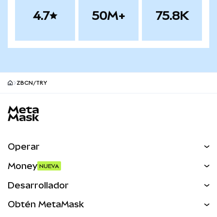
4.7
50M+
75.8K
ZBCN/TRY
Pie de página del sitio MetaMask
Operar
Canjear
Money
NUEVA
Predecir
NUEVA
Comprar
Desarrollador
Perps
NUEVA
Tarjeta
Ver los documentos
Obtén MetaMask
Activos del mundo real
mUSD
NUEVA
Panel
Obtén Metamask