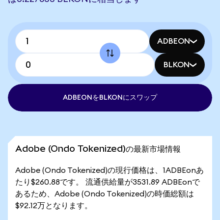
ADBEON
BLKON
ADBEONをBLKONにスワップ
Adobe (Ondo Tokenized)の最新市場情報
Adobe (Ondo Tokenized)の現行価格は、1ADBEonあ
たり$260.88です。 流通供給量が3531.89 ADBEonで
あるため、Adobe (Ondo Tokenized)の時価総額は
$92.12万となります。