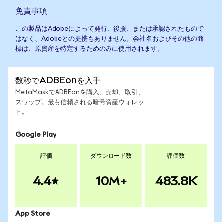
免責事項
この製品はAdobeによって発行、後援、または承認されたもので
はなく、Adobeとの提携もありません。会社名およびその他の商
標は、原資産を特定するためのみに使用されます。
数秒でADBEonを入手
MetaMaskでADBEonを購入、売却、取引、
スワップ。最も信頼される暗号資産ウォレッ
ト。
Google Play
評価
ダウンロード数
評価数
4.4
10M+
483.8K
App Store