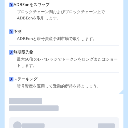
ADBEonをスワップ
ブロックチェーン間およびブロックチェーン上で
ADBEonを取引します。
予測
ADBEonと暗号資産予測市場で取引します。
無期限先物
最大50倍のレバレッジでトークンをロングまたはショー
トします。
ステーキング
暗号資産を運用して受動的所得を得ましょう。
取引