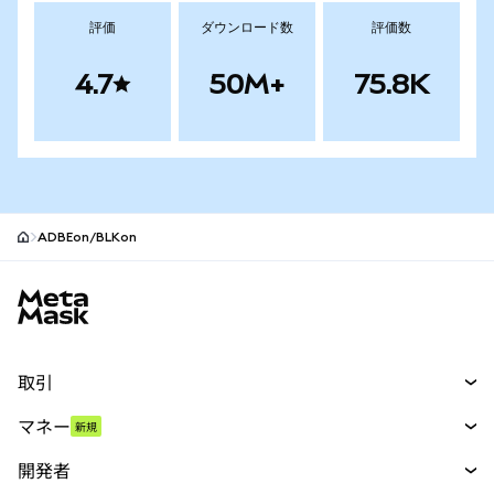
評価
ダウンロード数
評価数
4.7
50M+
75.8K
ADBEon/BLKon
MetaMaskサイトフッター
取引
スワップ
マネー
新規
予測
新規
購入
開発者
パーペチュアル
新規
カード
ドキュメントを表示