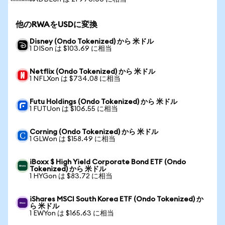
他のRWAをUSDに変換
Disney (Ondo Tokenized) から 米ドル
1 DISon は $103.69 に相当
Netflix (Ondo Tokenized) から 米ドル
1 NFLXon は $734.08 に相当
Futu Holdings (Ondo Tokenized) から 米ドル
1 FUTUon は $106.55 に相当
Corning (Ondo Tokenized) から 米ドル
1 GLWon は $158.49 に相当
iBoxx $ High Yield Corporate Bond ETF (Ondo
Tokenized) から 米ドル
1 HYGon は $83.72 に相当
iShares MSCI South Korea ETF (Ondo Tokenized) か
ら 米ドル
1 EWYon は $165.63 に相当