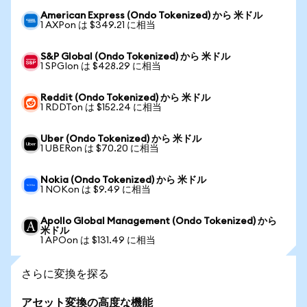
American Express (Ondo Tokenized) から 米ドル
1 AXPon は $349.21 に相当
S&P Global (Ondo Tokenized) から 米ドル
1 SPGIon は $428.29 に相当
Reddit (Ondo Tokenized) から 米ドル
1 RDDTon は $152.24 に相当
Uber (Ondo Tokenized) から 米ドル
1 UBERon は $70.20 に相当
Nokia (Ondo Tokenized) から 米ドル
1 NOKon は $9.49 に相当
Apollo Global Management (Ondo Tokenized) から
米ドル
1 APOon は $131.49 に相当
さらに変換を探る
アセット変換の高度な機能