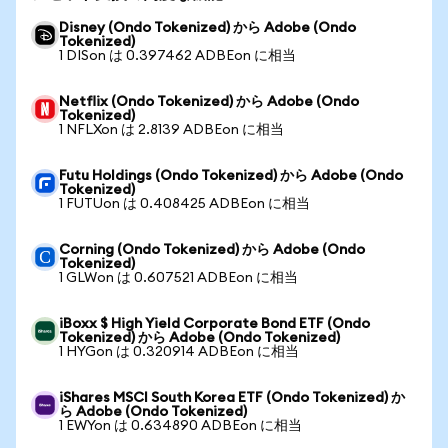
Disney (Ondo Tokenized) から Adobe (Ondo
Tokenized)
1 DISon は 0.397462 ADBEon に相当
Netflix (Ondo Tokenized) から Adobe (Ondo
Tokenized)
1 NFLXon は 2.8139 ADBEon に相当
Futu Holdings (Ondo Tokenized) から Adobe (Ondo
Tokenized)
1 FUTUon は 0.408425 ADBEon に相当
Corning (Ondo Tokenized) から Adobe (Ondo
Tokenized)
1 GLWon は 0.607521 ADBEon に相当
iBoxx $ High Yield Corporate Bond ETF (Ondo
Tokenized) から Adobe (Ondo Tokenized)
1 HYGon は 0.320914 ADBEon に相当
iShares MSCI South Korea ETF (Ondo Tokenized) か
ら Adobe (Ondo Tokenized)
1 EWYon は 0.634890 ADBEon に相当