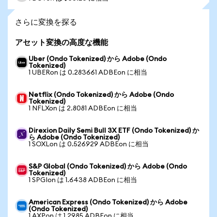
さらに変換を探る
アセット変換の高度な機能
Uber (Ondo Tokenized) から Adobe (Ondo
Tokenized)
1 UBERon は 0.283661 ADBEon に相当
Netflix (Ondo Tokenized) から Adobe (Ondo
Tokenized)
1 NFLXon は 2.8081 ADBEon に相当
Direxion Daily Semi Bull 3X ETF (Ondo Tokenized) か
ら Adobe (Ondo Tokenized)
1 SOXLon は 0.526929 ADBEon に相当
S&P Global (Ondo Tokenized) から Adobe (Ondo
Tokenized)
1 SPGIon は 1.6438 ADBEon に相当
American Express (Ondo Tokenized) から Adobe
(Ondo Tokenized)
1 AXPon は 1.2985 ADBEon に相当