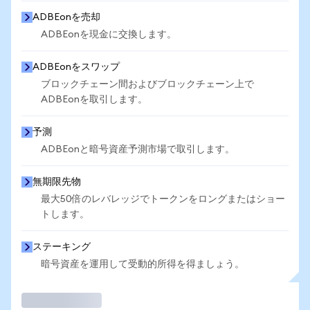
ADBEonを売却
ADBEonを現金に交換します。
ADBEonをスワップ
ブロックチェーン間およびブロックチェーン上で
ADBEonを取引します。
予測
ADBEonと暗号資産予測市場で取引します。
無期限先物
最大50倍のレバレッジでトークンをロングまたはショー
トします。
ステーキング
暗号資産を運用して受動的所得を得ましょう。
取引