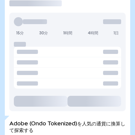
15分
30分
1時間
4時間
1日
Adobe (Ondo Tokenized)を人気の通貨に換算し
て探索する