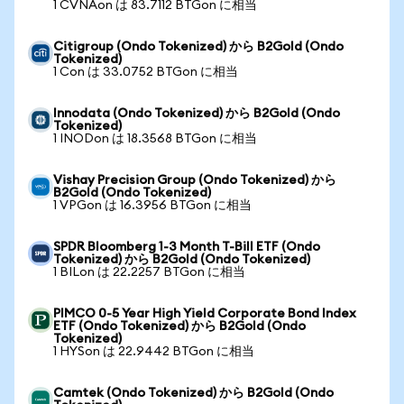
1 CVNAon は 83.7112 BTGon に相当
Citigroup (Ondo Tokenized) から B2Gold (Ondo
Tokenized)
1 Con は 33.0752 BTGon に相当
Innodata (Ondo Tokenized) から B2Gold (Ondo
Tokenized)
1 INODon は 18.3568 BTGon に相当
Vishay Precision Group (Ondo Tokenized) から
B2Gold (Ondo Tokenized)
1 VPGon は 16.3956 BTGon に相当
SPDR Bloomberg 1-3 Month T-Bill ETF (Ondo
Tokenized) から B2Gold (Ondo Tokenized)
1 BILon は 22.2257 BTGon に相当
PIMCO 0-5 Year High Yield Corporate Bond Index
ETF (Ondo Tokenized) から B2Gold (Ondo
Tokenized)
1 HYSon は 22.9442 BTGon に相当
Camtek (Ondo Tokenized) から B2Gold (Ondo