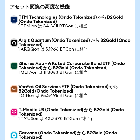
アセット変換の高度な機能
TTM Technologies (Ondo Tokenized) から B2Gold
(Ondo Tokenized)
1 TTMIon は 34.3811 BTGon に相当
Arqit Quantum (Ondo Tokenized) から B2Gold (Ondo
Tokenized)
1 ARQQon は 5.1966 BTGon に相当
iShares Aaa - A Rated Corporate Bond ETF (Ondo
Tokenized) から B2Gold (Ondo Tokenized)
1 QLTAon は 11.3083 BTGon に相当
VanEck Oil Services ETF (Ondo Tokenized) から
B2Gold (Ondo Tokenized)
1 OIHon は 95.3495 BTGon に相当
T-Mobile US (Ondo Tokenized) から B2Gold (Ondo
Tokenized)
1 TMUSon は 43.7670 BTGon に相当
Carvana (Ondo Tokenized) から B2Gold (Ondo
Tokenized)