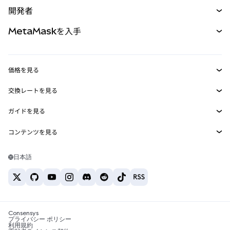
購入
開発者
パーペチュアル
新規
カード
ドキュメントを表示
MetaMaskを入手
RWA
mUSD
新規
ダッシュボード
トランザクションシールド
収益化
Smart Accounts Kit
Agent Wallet
新規
価格を見る
埋め込みウォレット
Snaps
ビットコインの価格
交換レートを見る
MetaMask Connect
イーサリアムの価格
報酬
新規
BTC→USD
Solanaの価格
ガイドを見る
Snaps
セキュリティ
ETH→USD
BTCの購入
Shiba Inuの価格
USDT→INR
コンテンツを見る
Web3サービス
サポート
ETHの購入
Pepeの価格
ビットコインウォレット
BTC→USDT
SOLの購入
キャリア
Tetherの価格
Solanaウォレット
日本語
BTC→INR
PEPEの購入
お問い合わせ
USDCの価格
おすすめの暗号資産カード
ETH→USDT
USDTの購入
Chanlinkの価格
おすすめのモバイル暗号資産ウォレット
USDT→PHP
USDCの購入
Polymarketとは？
BTC→EUR
SHIBの購入
Consensys
税制関連ニュース
プライバシー ポリシー
利用規約
BNBの購入