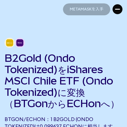
METAMASKを入手
METAMASKを入手
B2Gold (Ondo
Tokenized)をiShares
MSCI Chile ETF (Ondo
Tokenized)に変換
（BTGonからECHonへ）
BTGON/ECHON：1 B2GOLD (ONDO
TOKENIZED)は0.099637 ECHONに相当します