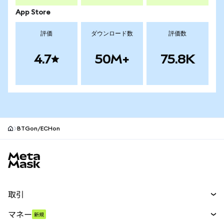
App Store
評価
ダウンロード数
評価数
4.7
50M+
75.8K
BTGon/ECHon
MetaMaskサイトフッター
取引
スワップ
マネー
新規
予測
新規