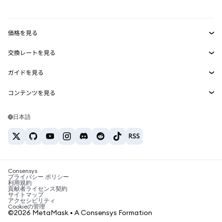
mUSD
新規
ダッシュボード
トランザクションシールド
収益化
Smart Accounts Kit
Agent Wallet
新規
価格を見る
埋め込みウォレット
Snaps
ビットコインの価格
交換レートを見る
MetaMask Connect
イーサリアムの価格
報酬
新規
BTC→USD
Solanaの価格
ガイドを見る
Snaps
セキュリティ
ETH→USD
BTCの購入
Shiba Inuの価格
USDT→INR
コンテンツを見る
Web3サービス
サポート
ETHの購入
Pepeの価格
ビットコインウォレット
BTC→USDT
SOLの購入
キャリア
Tetherの価格
Solanaウォレット
日本語
BTC→INR
PEPEの購入
お問い合わせ
USDCの価格
おすすめの暗号資産カード
ETH→USDT
USDTの購入
Chanlinkの価格
おすすめのモバイル暗号資産ウォレット
USDT→PHP
USDCの購入
Polymarketとは？
BTC→EUR
SHIBの購入
Consensys
税制関連ニュース
プライバシー ポリシー
利用規約
BNBの購入
貢献者ライセンス契約
暗号資産の購入方法は？
サイトマップ
アクセシビリティ
ビットコインを売るには？
Cookieの管理
©2026 MetaMask • A Consensys Formation