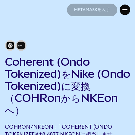
METAMASKを入手
METAMASKを入手
Coherent (Ondo
Tokenized)をNike (Ondo
Tokenized)に変換
（COHRonからNKEon
へ）
COHRON/NKEON：1 COHERENT (ONDO
TOKENIZED)は8.6877 NKEONに相当します