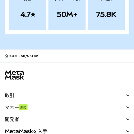
4.7
50M+
75.8K
COHRon/NKEon
MetaMaskサイトフッター
取引
スワップ
マネー
新規
予測
新規
購入
開発者
パーペチュアル
新規
カード
ドキュメントを表示
MetaMaskを入手
RWA