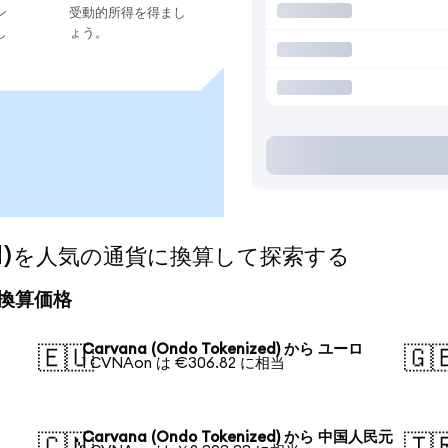
ン
受動的所得を得まし
し
ょう。
nized)を人気の通貨に換算して探索する
日の換算価格
Carvana (Ondo Tokenized) から ユーロ
🇪🇺
🇬
1 CVNAon は €306.82 に相当
Carvana (Ondo Tokenized) から 中国人民元
🇨🇳
🇹