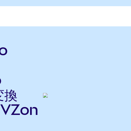
o
o
変換
VZon