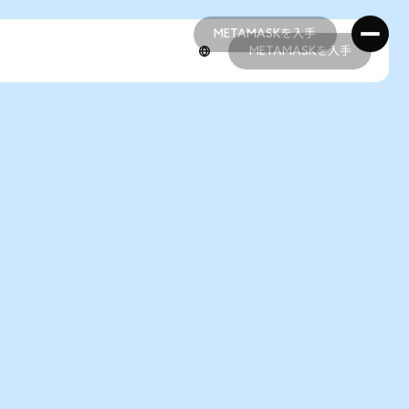
METAMASKを入手
METAMASKを入手
METAMASKを入手
METAMASKを入手