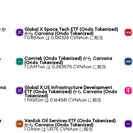
) か
Global X Space Tech ETF (Ondo Tokenized)
から Carvana (Ondo Tokenized)
1 ORBXon は 0.130328 CVNAon に相当
ら
Camtek (Ondo Tokenized) から Carvana
(Ondo Tokenized)
1 CAMTon は 0.383570 CVNAon に相当
ana
Global X US Infrastructure Development
ETF (Ondo Tokenized) から Carvana (Ondo
Tokenized)
1 PAVEon は 0.164581 CVNAon に相当
a
VanEck Oil Services ETF (Ondo Tokenized)
から Carvana (Ondo Tokenized)
1 OIHon は 1.1075 CVNAon に相当