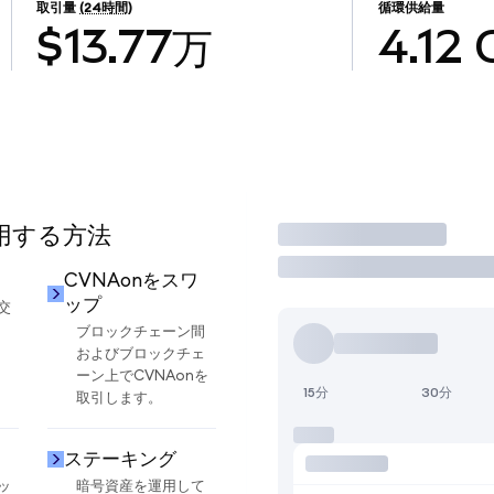
取引量
(24時間)
循環供給量
$13.77万
4.12
使用する方法
取引
却
CVNAonをスワ
ップ
交
ブロックチェーン間
およびブロックチェ
ーン上でCVNAonを
15分
30分
取引します。
ステーキング
ッ
暗号資産を運用して