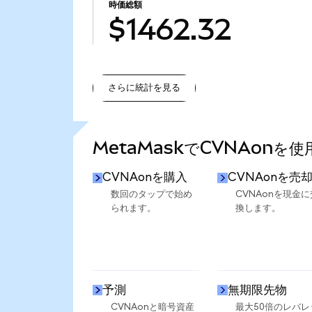
時価総額
$1462.32
さらに統計を見る
さらに統計を見る
MetaMaskでCVNAonを
CVNAonを購入
CVNAonを売
数回のタップで始め
CVNAonを現金に
られます。
換します。
予測
無期限先物
CVNAonと暗号資産
最大50倍のレバレ