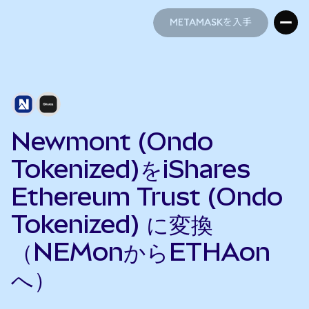
METAMASKを入手
METAMASKを入手
Newmont (Ondo
Tokenized)をiShares
Ethereum Trust (Ondo
Tokenized) に変換
（NEMonからETHAon
へ）