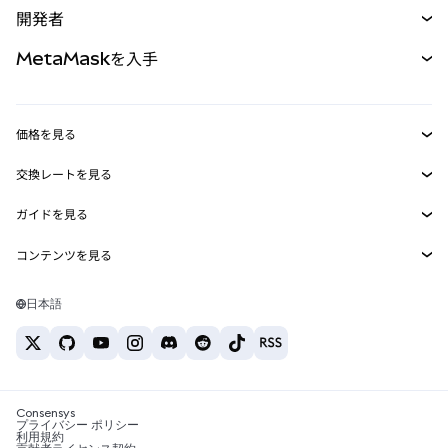
開発者
パーペチュアル
新規
カード
ドキュメントを表示
MetaMaskを入手
RWA
mUSD
新規
ダッシュボード
トランザクションシールド
収益化
Smart Accounts Kit
Agent Wallet
新規
価格を見る
埋め込みウォレット
Snaps
ビットコインの価格
交換レートを見る
MetaMask Connect
イーサリアムの価格
報酬
新規
BTC→USD
Solanaの価格
ガイドを見る
Snaps
セキュリティ
ETH→USD
BTCの購入
Shiba Inuの価格
USDT→INR
コンテンツを見る
Web3サービス
サポート
ETHの購入
Pepeの価格
ビットコインウォレット
BTC→USDT
SOLの購入
キャリア
Tetherの価格
Solanaウォレット
日本語
BTC→INR
PEPEの購入
お問い合わせ
USDCの価格
おすすめの暗号資産カード
ETH→USDT
USDTの購入
Chanlinkの価格
おすすめのモバイル暗号資産ウォレット
USDT→PHP
USDCの購入
Polymarketとは？
BTC→EUR
SHIBの購入
Consensys
税制関連ニュース
プライバシー ポリシー
利用規約
BNBの購入