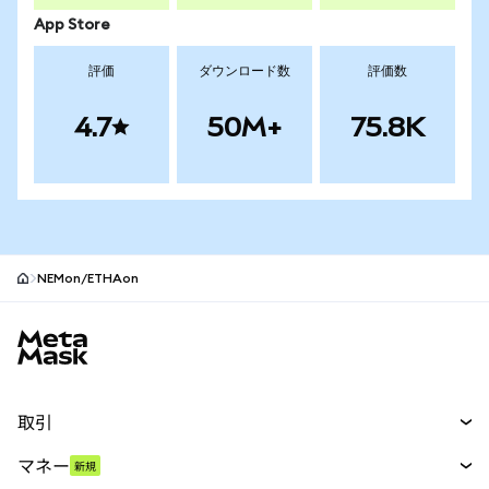
App Store
評価
ダウンロード数
評価数
4.7
50M+
75.8K
NEMon/ETHAon
MetaMaskサイトフッター
取引
スワップ
マネー
新規
予測
新規
購入