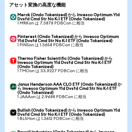
アセット変換の高度な機能
Merck (Ondo Tokenized) から Invesco Optimum Yld
Dvsfd Cmd Str No K-1 ETF (Ondo Tokenized)
1 MRKon は 7.3878 PDBCon に相当
Pinterest (Ondo Tokenized) から Invesco Optimum
Yld Dvsfd Cmd Str No K-1 ETF (Ondo Tokenized)
1 PINSon は 1.3658 PDBCon に相当
Thermo Fisher Scientific (Ondo Tokenized) から
Invesco Optimum Yld Dvsfd Cmd Str No K-1 ETF
(Ondo Tokenized)
1 TMOon は 33.9227 PDBCon に相当
Janus Henderson AAA CLO ETF (Ondo Tokenized) か
ら Invesco Optimum Yld Dvsfd Cmd Str No K-1 ETF
(Ondo Tokenized)
1 JAAAon は 2.9688 PDBCon に相当
Bullish (Ondo Tokenized) から Invesco Optimum Yld
Dvsfd Cmd Str No K-1 ETF (Ondo Tokenized)
1 BLSHon は 1.3612 PDBCon に相当