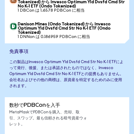
Tokenized) から Invesco Optimum Yld Dvsfd Cmd Str
No K-1 ETF (Ondo Tokenized)
1 DBCon は 1.6578 PDBCon に相当
Denison Mines (Ondo Tokenized) から Invesco
Optimum Yld Dvsfd Cmd Str No K-1 ETF (Ondo
Tokenized)
1 DNNon は 0.186959 PDBCon に相当
免責事項
この製品はInvesco Optimum Yld Dvsfd Cmd Str No K-1 ETFによ
って発行、後援、または承認されたものではなく、Invesco
Optimum Yld Dvsfd Cmd Str No K-1 ETFとの提携もありません。
会社名およびその他の商標は、原資産を特定するためのみに使用
されます。
数秒でPDBConを入手
MetaMaskでPDBConを購入、売却、取
引、スワップ。最も信頼される暗号資産ウォ
レット。