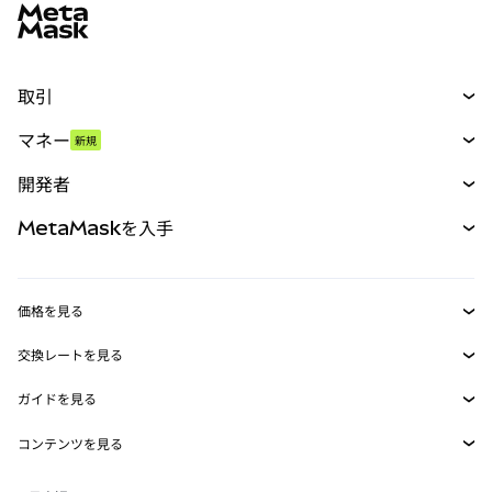
取引
スワップ
マネー
新規
予測
新規
購入
開発者
パーペチュアル
新規
カード
ドキュメントを表示
MetaMaskを入手
RWA
mUSD
新規
ダッシュボード
トランザクションシールド
収益化
Smart Accounts Kit
Agent Wallet
新規
価格を見る
埋め込みウォレット
Snaps
ビットコインの価格
交換レートを見る
MetaMask Connect
イーサリアムの価格
報酬
新規
BTC→USD
Solanaの価格
ガイドを見る
Snaps
セキュリティ
ETH→USD
BTCの購入
Shiba Inuの価格
USDT→INR
コンテンツを見る
Web3サービス
サポート
ETHの購入
Pepeの価格
ビットコインウォレット
BTC→USDT
SOLの購入
キャリア