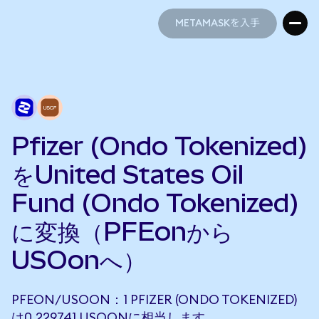
METAMASKを入手
METAMASKを入手
Pfizer (Ondo Tokenized)
をUnited States Oil
Fund (Ondo Tokenized)
に変換（PFEonから
USOonへ）
PFEON/USOON：1 PFIZER (ONDO TOKENIZED)
は0.229741 USOONに相当します