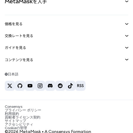
MetaMaskを入手
RWA
mUSD
新規
ダッシュボード
トランザクションシールド
収益化
Smart Accounts Kit
Agent Wallet
新規
価格を見る
埋め込みウォレット
Snaps
ビットコインの価格
交換レートを見る
MetaMask Connect
イーサリアムの価格
報酬
新規
BTC→USD
Solanaの価格
ガイドを見る
Snaps
セキュリティ
ETH→USD
BTCの購入
Shiba Inuの価格
USDT→INR
コンテンツを見る
Web3サービス
サポート
ETHの購入
Pepeの価格
ビットコインウォレット
BTC→USDT
SOLの購入
キャリア
Tetherの価格
Solanaウォレット
日本語
BTC→INR
PEPEの購入
お問い合わせ
USDCの価格
おすすめの暗号資産カード
ETH→USDT
USDTの購入
Chanlinkの価格
おすすめのモバイル暗号資産ウォレット
USDT→PHP
USDCの購入
Polymarketとは？
BTC→EUR
SHIBの購入
Consensys
税制関連ニュース
プライバシー ポリシー
利用規約
BNBの購入
貢献者ライセンス契約
暗号資産の購入方法は？
サイトマップ
アクセシビリティ
ビットコインを売るには？
Cookieの管理
©2026 MetaMask • A Consensys Formation