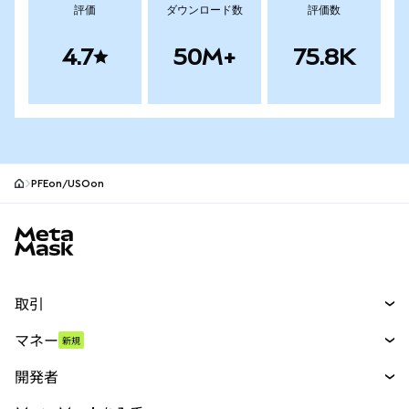
評価
ダウンロード数
評価数
4.7
50M+
75.8K
PFEon/USOon
MetaMaskサイトフッター
取引
スワップ
マネー
新規
予測
新規
購入
開発者
パーペチュアル
新規
カード
ドキュメントを表示