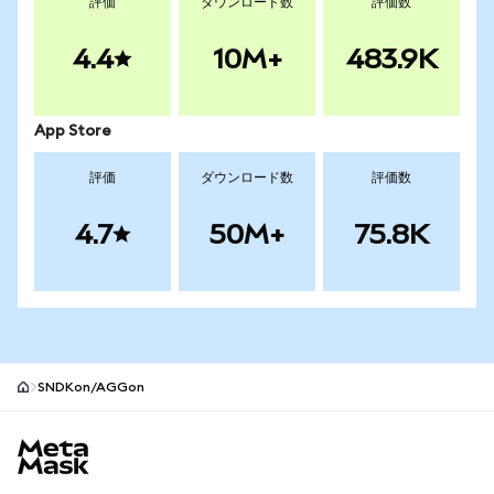
評価
ダウンロード数
評価数
4.4
10M+
483.9K
App Store
評価
ダウンロード数
評価数
4.7
50M+
75.8K
SNDKon/AGGon
MetaMaskサイトフッター