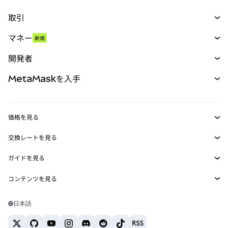
取引
スワップ
マネー
新規
予測
新規
購入
開発者
パーペチュアル
新規
カード
ドキュメントを表示
MetaMaskを入手
RWA
mUSD
新規
ダッシュボード
トランザクションシールド
収益化
Smart Accounts Kit
Agent Wallet
新規
価格を見る
埋め込みウォレット
Snaps
ビットコインの価格
交換レートを見る
MetaMask Connect
イーサリアムの価格
報酬
新規
BTC→USD
Solanaの価格
ガイドを見る
Snaps
セキュリティ
ETH→USD
BTCの購入
Shiba Inuの価格
USDT→INR
コンテンツを見る
Web3サービス
サポート
ETHの購入
Pepeの価格
ビットコインウォレット
BTC→USDT
SOLの購入
キャリア
Tetherの価格
Solanaウォレット
日本語
BTC→INR
PEPEの購入
お問い合わせ
USDCの価格
おすすめの暗号資産カード
ETH→USDT