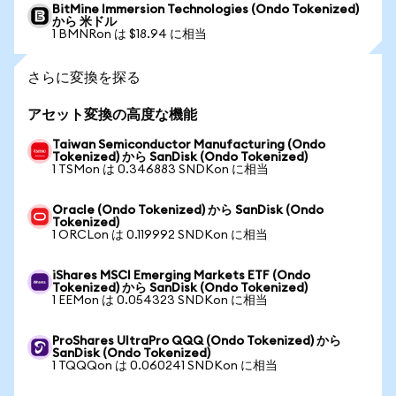
BitMine Immersion Technologies (Ondo Tokenized)
から 米ドル
1 BMNRon は $18.94 に相当
さらに変換を探る
アセット変換の高度な機能
Taiwan Semiconductor Manufacturing (Ondo
Tokenized) から SanDisk (Ondo Tokenized)
1 TSMon は 0.346883 SNDKon に相当
Oracle (Ondo Tokenized) から SanDisk (Ondo
Tokenized)
1 ORCLon は 0.119992 SNDKon に相当
iShares MSCI Emerging Markets ETF (Ondo
Tokenized) から SanDisk (Ondo Tokenized)
1 EEMon は 0.054323 SNDKon に相当
ProShares UltraPro QQQ (Ondo Tokenized) から
SanDisk (Ondo Tokenized)
1 TQQQon は 0.060241 SNDKon に相当