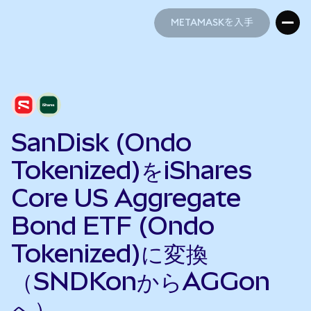
METAMASKを入手
METAMASKを入手
SanDisk (Ondo
Tokenized)をiShares
Core US Aggregate
Bond ETF (Ondo
Tokenized)に変換
（SNDKonからAGGon
へ）