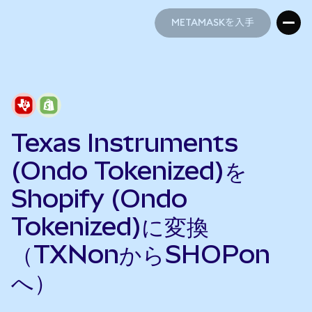
METAMASKを入手
METAMASKを入手
Texas Instruments
(Ondo Tokenized)を
Shopify (Ondo
Tokenized)に変換
（TXNonからSHOPon
へ）