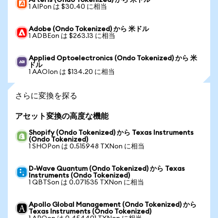
Arteris (Ondo Tokenized) から 米ドル
1 AIPon は $30.40 に相当
Adobe (Ondo Tokenized) から 米ドル
1 ADBEon は $263.13 に相当
Applied Optoelectronics (Ondo Tokenized) から 米
ドル
1 AAOIon は $134.20 に相当
さらに変換を探る
アセット変換の高度な機能
Shopify (Ondo Tokenized) から Texas Instruments
(Ondo Tokenized)
1 SHOPon は 0.515948 TXNon に相当
D-Wave Quantum (Ondo Tokenized) から Texas
Instruments (Ondo Tokenized)
1 QBTSon は 0.071535 TXNon に相当
Apollo Global Management (Ondo Tokenized) から
Texas Instruments (Ondo Tokenized)