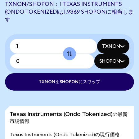
TXNON/SHOPON：1 TEXAS INSTRUMENTS
(ONDO TOKENIZED)は1.9369 SHOPONに相当しま
す
TXNON
SHOPON
TXNONをSHOPONにスワップ
Texas Instruments (Ondo Tokenized)の最新
市場情報
Texas Instruments (Ondo Tokenized)の現行価格