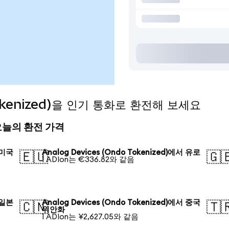
 Tokenized)을 인기 통화로 환전해 보세요
d) 오늘의 환전 가격
서 미국
Analog Devices (Ondo Tokenized)에서 유로
🇪🇺
🇬
1 ADIon는 €336.82와 같음
서 일본
Analog Devices (Ondo Tokenized)에서 중국
🇨🇳
🇹
위안화
1 ADIon는 ¥2,627.05와 같음