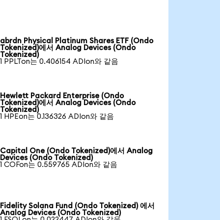
abrdn Physical Platinum Shares ETF (Ondo
Tokenized)에서 Analog Devices (Ondo
Tokenized)
1 PPLTon는 0.406154 ADIon와 같음
Hewlett Packard Enterprise (Ondo
Tokenized)에서 Analog Devices (Ondo
Tokenized)
1 HPEon는 0.136326 ADIon와 같음
Capital One (Ondo Tokenized)에서 Analog
Devices (Ondo Tokenized)
1 COFon는 0.559765 ADIon와 같음
Fidelity Solana Fund (Ondo Tokenized) 에서
Analog Devices (Ondo Tokenized)
1 FSOLon는 0.022447 ADIon와 같음