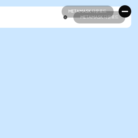
METAMASK 다운로드
METAMASK 다운로드
METAMASK 다운로드
METAMASK 다운로드