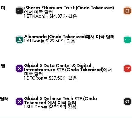
서 미
iShares Ethereum Trust (Ondo Tokenized)
에서 미국 달러
1 ETHAon는 $14.37와 같음
Albemarle (Ondo Tokenized)에서 미국 달러
1 ALBon는 $129.60와 같음
국 달
Global X Data Center & Digital
Infrastructure ETF (Ondo Tokenized)에서
미국 달러
1 DTCRon는 $27.50와 같음
국 달러
Global X Defense Tech ETF (Ondo
Tokenized)에서 미국 달러
1 SHLDon는 $69.28와 같음