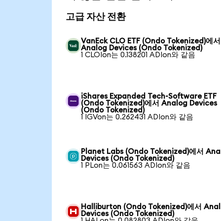
고급 자산 전환
VanEck CLO ETF (Ondo Tokenized)에서
Analog Devices (Ondo Tokenized)
1 CLOIon는 0.138201 ADIon와 같음
iShares Expanded Tech-Software ETF
(Ondo Tokenized)에서 Analog Devices
(Ondo Tokenized)
1 IGVon는 0.262431 ADIon와 같음
Planet Labs (Ondo Tokenized)에서 Ana
Devices (Ondo Tokenized)
1 PLon는 0.061563 ADIon와 같음
Halliburton (Ondo Tokenized)에서 Ana
Devices (Ondo Tokenized)
1 HALon는 0.082803 ADIon와 같음