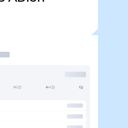
1시간
4시간
1일