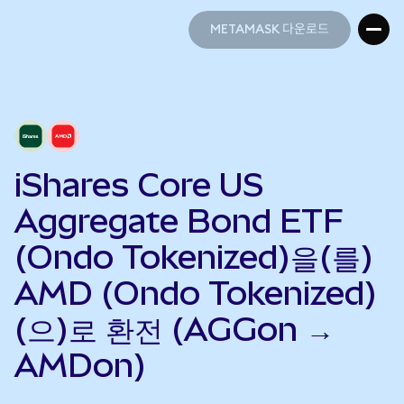
METAMASK 다운로드
METAMASK 다운로드
iShares Core US
Aggregate Bond ETF
(Ondo Tokenized)을(를)
AMD (Ondo Tokenized)
(으)로 환전 (AGGon →
AMDon)