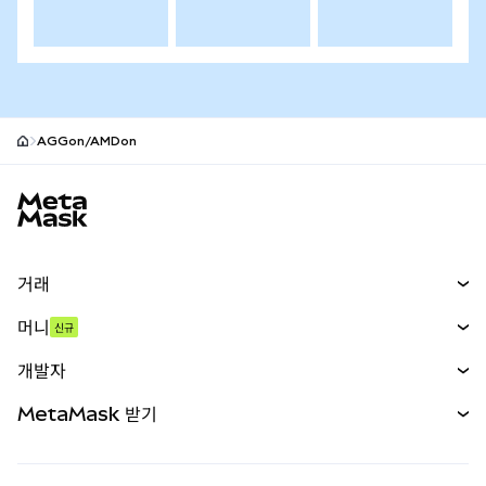
AGGon/AMDon
MetaMask 사이트 바닥글
거래
스왑
머니
신규
예측 시장
신규
매수
개발자
무기한 선물
신규
카드
문서 보기
MetaMask 받기
실물자산
mUSD
신규
대시보드
Transaction Shield
수익 창출
Smart Accounts Kit
에이전트 지갑
신규