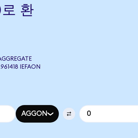
)로 환
 AGGREGATE
961418 IEFAON
AGGON