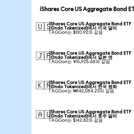
iShares Core US Aggregate Bond
iShares Core US Aggregate Bond ETF
🇺🇸
(Ondo Tokenized)에서 미국 달러
1 AGGon는 $100.92와 같음
iShares Core US Aggregate Bond ETF
🇯🇵
(Ondo Tokenized)에서 일본 엔
1 AGGon는 ¥15,925.68와 같음
iShares Core US Aggregate Bond ETF
🇰🇷
(Ondo Tokenized)에서 한국 원화
1 AGGon는 ₩142,084.23와 같음
iShares Core US Aggregate Bond ETF
🇦🇺
(Ondo Tokenized)에서 호주 달러
1 AGGon는 $142.82와 같음