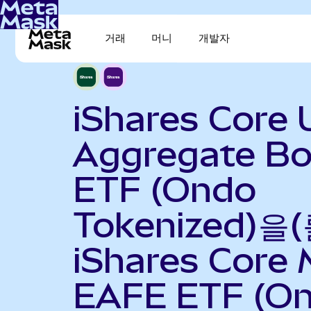
거래
머니
개발자
iShares Core 
Aggregate B
ETF (Ondo
Tokenized)을(
iShares Core 
EAFE ETF (O