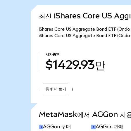
최신 iShares Core US Agg
iShares Core US Aggregate Bond ETF 
iShares Core US Aggregate Bond ETF (O
시가총액
$1429.93만
통계 더 보기
통계 더 보기
MetaMask에서 AGGon 사
AGGon 구매
AGGon 판매