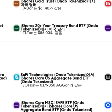
iShares Gold Trust (Ondo Tokenized)에서
미국 달러
1 IAUon는 $81.40와 같음
et
iShares 20+ Year Treasury Bond ETF (Ondo
Tokenized)에서 미국 달러
1 TLTon는 $86.00와 같음
ore
SoFi Technologies (Ondo Tokenized)에서
zed)
iShares Core US Aggregate Bond ETF
(Ondo Tokenized)
1 SOFIon는 0.179350 AGGon와 같음
iShares Core MSCI EAFE ETF (Ondo
Tokenized)에서 iShares Core US
Aggregate Bond ETF (Ondo Tokenized)