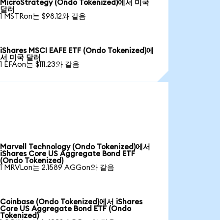
MicroStrategy (Ondo Tokenized)에서 미국
달러
1 MSTRon는 $98.12와 같음
iShares MSCI EAFE ETF (Ondo Tokenized)에
서 미국 달러
1 EFAon는 $111.23와 같음
Marvell Technology (Ondo Tokenized)에서
iShares Core US Aggregate Bond ETF
(Ondo Tokenized)
1 MRVLon는 2.1589 AGGon와 같음
Coinbase (Ondo Tokenized)에서 iShares
Core US Aggregate Bond ETF (Ondo
Tokenized)