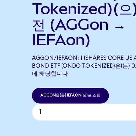
Tokenized)(으
전 (AGGon →
IEFAon)
AGGON/IEFAON: 1 ISHARES CORE US
BOND ETF (ONDO TOKENIZED)은(는) 0.
에 해당합니다
AGGON을(를) IEFAON(으)로 스왑