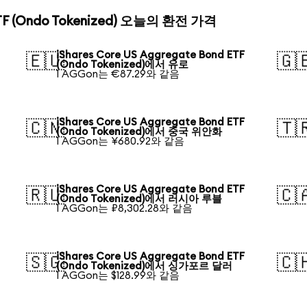
 ETF (Ondo Tokenized) 오늘의 환전 가격
iShares Core US Aggregate Bond ETF
🇪🇺
🇬
(Ondo Tokenized)에서 유로
1 AGGon는 €87.29와 같음
iShares Core US Aggregate Bond ETF
🇨🇳
🇹
(Ondo Tokenized)에서 중국 위안화
1 AGGon는 ¥680.92와 같음
iShares Core US Aggregate Bond ETF
🇷🇺
🇨
(Ondo Tokenized)에서 러시아 루블
1 AGGon는 ₽8,302.28와 같음
iShares Core US Aggregate Bond ETF
🇸🇬
🇨
(Ondo Tokenized)에서 싱가포르 달러
1 AGGon는 $128.99와 같음