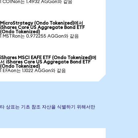
1 COINon는 1.4932 AGGon와 같음
MicroStrategy (Ondo Tokenized)에서
iShares Core US Aggregate Bond ETF
(Ondo Tokenized)
1 MSTRon는 0.972255 AGGon와 같음
iShares MSCI EAFE ETF (Ondo Tokenized)에
서 iShares Core US Aggregate Bond ETF
(Ondo Tokenized)
1 EFAon는 1.1022 AGGon와 같음
명 및 기타 상표는 기초 참조 자산을 식별하기 위해서만