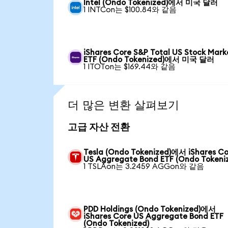
Intel (Ondo Tokenized)에서 미국 달러
1 INTCon는 $100.84와 같음
iShares Core S&P Total US Stock Mark
ETF (Ondo Tokenized)에서 미국 달러
1 ITOTon는 $169.44와 같음
더 많은 변환 살펴보기
고급 자산 전환
Tesla (Ondo Tokenized)에서 iShares C
US Aggregate Bond ETF (Ondo Tokeni
1 TSLAon는 3.2459 AGGon와 같음
PDD Holdings (Ondo Tokenized)에서
iShares Core US Aggregate Bond ETF
(Ondo Tokenized)