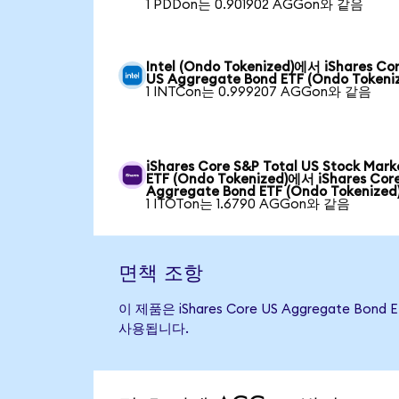
1 PDDon는 0.901902 AGGon와 같음
Intel (Ondo Tokenized)에서 iShares Co
US Aggregate Bond ETF (Ondo Tokeni
1 INTCon는 0.999207 AGGon와 같음
iShares Core S&P Total US Stock Mark
ETF (Ondo Tokenized)에서 iShares Cor
Aggregate Bond ETF (Ondo Tokenized
1 ITOTon는 1.6790 AGGon와 같음
면책 조항
이 제품은 iShares Core US Aggregat
사용됩니다.