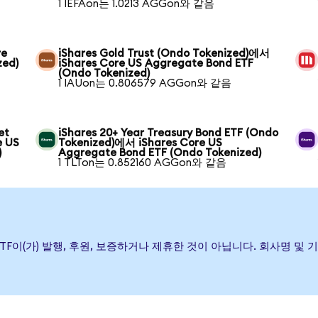
1 IEFAon는 1.0213 AGGon와 같음
re
iShares Gold Trust (Ondo Tokenized)에서
zed)
iShares Core US Aggregate Bond ETF
(Ondo Tokenized)
1 IAUon는 0.806579 AGGon와 같음
et
iShares 20+ Year Treasury Bond ETF (Ondo
e US
Tokenized)에서 iShares Core US
)
Aggregate Bond ETF (Ondo Tokenized)
1 TLTon는 0.852160 AGGon와 같음
e Bond ETF이(가) 발행, 후원, 보증하거나 제휴한 것이 아닙니다. 회사