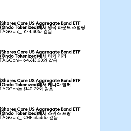
iShares Core US Aggregate Bond ETF

(Ondo Tokenized)에서 영국 파운드 스털링
1 AGGon는 £74.80와 같음
iShares Core US Aggregate Bond ETF

(Ondo Tokenized)에서 터키 리라
1 AGGon는 ₺4,813.63와 같음
iShares Core US Aggregate Bond ETF

(Ondo Tokenized)에서 캐나다 달러
1 AGGon는 $140.79와 같음
iShares Core US Aggregate Bond ETF

(Ondo Tokenized)에서 스위스 프랑
1 AGGon는 CHF 81.55와 같음