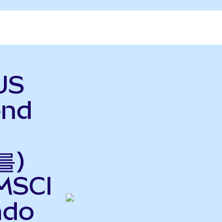
US
ond
를)
MSCI
ndo