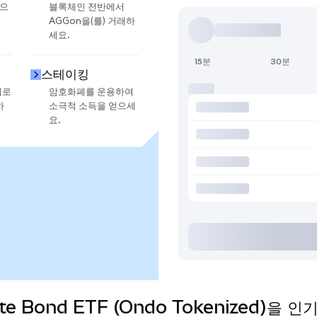
금으
블록체인 전반에서
AGGon을(를) 거래하
세요.
15분
30분
스테이킹
지로
암호화폐를 운용하여
하
소극적 소득을 얻으세
요.
gate Bond ETF (Ondo Tokenized)