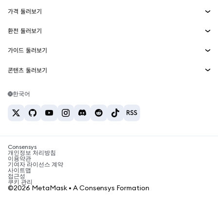
Smart Accounts Kit
에이전트 지갑
신규
가격 둘러보기
임베디드 지갑
Snaps
비트코인 가격
환전 둘러보기
MetaMask Connect
이더리움 가격
보상
신규
BTC를 USD로 환전
솔라나 가격
가이드 둘러보기
Snaps
보안
ETH를 USD로 환전
BTC 매수
시바이누 가격
USDT를 INR로 환전
콘텐츠 둘러보기
웹3 서비스
고객 지원
ETH 매수
페페 가격
비트코인 지갑
BTC를 USDT로 환전
SOL 매수
채용
테더 가격
솔라나 지갑
한국어
BTC를 INR로 환전
PEPE 매수
연락처
USDC 가격
최고의 암호화폐 카드
ETH를 USDT로 환전
USDT 매수
체인링크 가격
최고의 모바일 암호화폐 지갑
USDT를 PHP로 환전
USDC 매수
Polymarket이란?
BTC를 EUR로 환전
SHIB 매수
Consensys
암호화폐 세금 뉴스
개인정보 처리방침
이용약관
BNB 매수
기여자 라이선스 계약
암호화폐 매수 방법
사이트맵
접근성
비트코인 매도 방법
쿠키 관리
©2026 MetaMask • A Consensys Formation