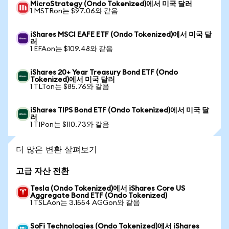
MicroStrategy (Ondo Tokenized)에서 미국 달러
1 MSTRon는 $97.06와 같음
iShares MSCI EAFE ETF (Ondo Tokenized)에서 미국 달
러
1 EFAon는 $109.48와 같음
iShares 20+ Year Treasury Bond ETF (Ondo
Tokenized)에서 미국 달러
1 TLTon는 $85.76와 같음
iShares TIPS Bond ETF (Ondo Tokenized)에서 미국 달
러
1 TIPon는 $110.73와 같음
더 많은 변환 살펴보기
고급 자산 전환
Tesla (Ondo Tokenized)에서 iShares Core US
Aggregate Bond ETF (Ondo Tokenized)
1 TSLAon는 3.1554 AGGon와 같음
SoFi Technologies (Ondo Tokenized)에서 iShares