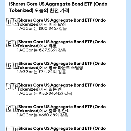
iShares Core US Aggregate Bond ETF (Ondo
Tokenized) 오늘의 환전 가격
iShares Core US Aggregate Bond ETF (Ondo
🇺🇸
Tokenized)에서 미국 달러
1 AGGon는 $100.84와 같음
iShares Core US Aggregate Bond ETF (Ondo
🇪🇺
Tokenized)에서 유로
1 AGGon는 €87.53와 같음
iShares Core US Aggregate Bond ETF (Ondo
🇬🇧
Tokenized)에서 영국 파운드 스털링
1 AGGon는 £74.94와 같음
iShares Core US Aggregate Bond ETF (Ondo
🇯🇵
Tokenized)에서 일본 엔
1 AGGon는 ¥15,984.41와 같음
iShares Core US Aggregate Bond ETF (Ondo
🇨🇳
Tokenized)에서 중국 위안화
1 AGGon는 ¥680.68와 같음
iShares Core US Aggregate Bond ETF (Ondo
🇹🇷