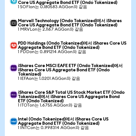
Core US Aggregate Bond ETF (Ondo Tokenized)
1 SOFIon는 0.180583 AGGon와 같음
Marvell Technology (Ondo Tokenized)에서 iShares
Core US Aggregate Bond ETF (Ondo Tokenized)
1 MRVLon는 2.1167 AGGon와 같음
PDD Holdings (Ondo Tokenized)에서 iShares Core US
Aggregate Bond ETF (Ondo Tokenized)
1 PDDon는 0.891214 AGGon와 같음
iShares Core MSCI EAFE ETF (Ondo Tokenized)에서
iShares Core US Aggregate Bond ETF (Ondo
Tokenized)
1 IEFAon는 1.0201 AGGon와 같음
iShares Core S&P Total US Stock Market ETF (Ondo
Tokenized)에서 iShares Core US Aggregate Bond
ETF (Ondo Tokenized)
1 ITOTon는 1.6755 AGGon와 같음
Intel (Ondo Tokenized)에서 iShares Core US
Aggregate Bond ETF (Ondo Tokenized)
1 INTCon는 0.998314 AGGon와 같음