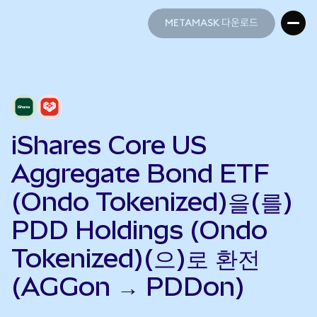
METAMASK 다운로드
METAMASK 다운로드
iShares Core US
Aggregate Bond ETF
(Ondo Tokenized)을(를)
PDD Holdings (Ondo
Tokenized)(으)로 환전
(AGGon → PDDon)