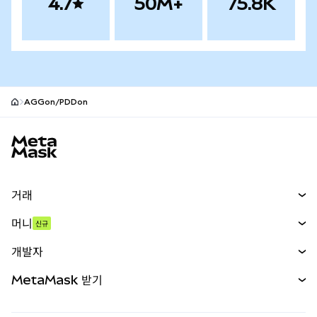
4.7
50M+
75.8K
AGGon/PDDon
MetaMask 사이트 바닥글
거래
스왑
머니
신규
예측 시장
신규
매수
개발자
무기한 선물
신규
카드
문서 보기
MetaMask 받기
실물자산
mUSD
신규
대시보드
Transaction Shield
수익 창출