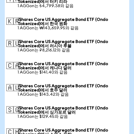
Tokenized)에서 터키 리라
1 AGGon는 ₺4,799.38와 같음
iShares Core US Aggregate Bond ETF (Ondo
🇰🇷
Tokenized)에서 한국 원화
1 AGGon는 ₩143,659.95와 같음
iShares Core US Aggregate Bond ETF (Ondo
🇷🇺
Tokenized)에서 러시아 루블
1 AGGon는 ₽8,216.12와 같음
iShares Core US Aggregate Bond ETF (Ondo
🇨🇦
Tokenized)에서 캐나다 달러
1 AGGon는 $141.40와 같음
iShares Core US Aggregate Bond ETF (Ondo
🇦🇺
Tokenized)에서 호주 달러
1 AGGon는 $143.42와 같음
iShares Core US Aggregate Bond ETF (Ondo
🇸🇬
Tokenized)에서 싱가포르 달러
1 AGGon는 $129.45와 같음
iShares Core US Aggregate Bond ETF (Ondo
🇨🇭