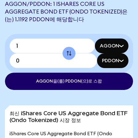
AGGON/PDDON: 1 ISHARES CORE US
AGGREGATE BOND ETF (ONDO TOKENIZED)은
(는) 1.1192 PDDON에 해당합니다
AGGON
PDDON
AGGON을(를) PDDON(으)로 스왑
최신 iShares Core US Aggregate Bond ETF
(Ondo Tokenized) 시장 정보
iShares Core US Aggregate Bond ETF (Ondo