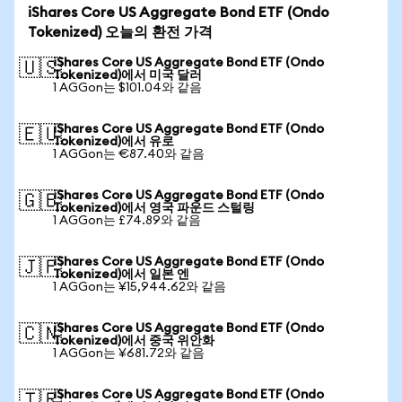
iShares Core US Aggregate Bond ETF (Ondo
Tokenized) 오늘의 환전 가격
iShares Core US Aggregate Bond ETF (Ondo
🇺🇸
Tokenized)에서 미국 달러
1 AGGon는 $101.04와 같음
iShares Core US Aggregate Bond ETF (Ondo
🇪🇺
Tokenized)에서 유로
1 AGGon는 €87.40와 같음
iShares Core US Aggregate Bond ETF (Ondo
🇬🇧
Tokenized)에서 영국 파운드 스털링
1 AGGon는 £74.89와 같음
iShares Core US Aggregate Bond ETF (Ondo
🇯🇵
Tokenized)에서 일본 엔
1 AGGon는 ¥15,944.62와 같음
iShares Core US Aggregate Bond ETF (Ondo
🇨🇳
Tokenized)에서 중국 위안화
1 AGGon는 ¥681.72와 같음
iShares Core US Aggregate Bond ETF (Ondo
🇹🇷