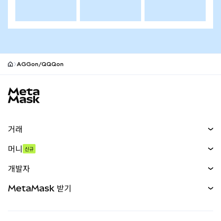
AGGon/QQQon
MetaMask 사이트 바닥글
거래
스왑
머니
신규
예측 시장
신규
매수
개발자
무기한 선물
신규
카드
문서 보기
MetaMask 받기
실물자산
mUSD
신규
대시보드
Transaction Shield
수익 창출
Smart Accounts Kit
에이전트 지갑
신규