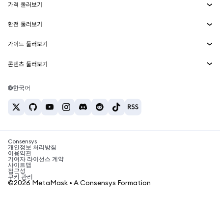
가격 둘러보기
임베디드 지갑
Snaps
비트코인 가격
환전 둘러보기
MetaMask Connect
이더리움 가격
보상
신규
BTC를 USD로 환전
솔라나 가격
가이드 둘러보기
Snaps
보안
ETH를 USD로 환전
BTC 매수
시바이누 가격
USDT를 INR로 환전
콘텐츠 둘러보기
웹3 서비스
고객 지원
ETH 매수
페페 가격
비트코인 지갑
BTC를 USDT로 환전
SOL 매수
채용
테더 가격
솔라나 지갑
한국어
BTC를 INR로 환전
PEPE 매수
연락처
USDC 가격
최고의 암호화폐 카드
ETH를 USDT로 환전
USDT 매수
체인링크 가격
최고의 모바일 암호화폐 지갑
USDT를 PHP로 환전
USDC 매수
Polymarket이란?
BTC를 EUR로 환전
SHIB 매수
Consensys
암호화폐 세금 뉴스
개인정보 처리방침
이용약관
BNB 매수
기여자 라이선스 계약
암호화폐 매수 방법
사이트맵
접근성
비트코인 매도 방법
쿠키 관리
©2026 MetaMask • A Consensys Formation