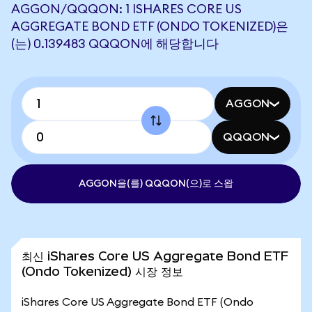
AGGON/QQQON: 1 ISHARES CORE US
AGGREGATE BOND ETF (ONDO TOKENIZED)은
(는) 0.139483 QQQON에 해당합니다
AGGON
QQQON
AGGON을(를) QQQON(으)로 스왑
최신 iShares Core US Aggregate Bond ETF
(Ondo Tokenized) 시장 정보
iShares Core US Aggregate Bond ETF (Ondo