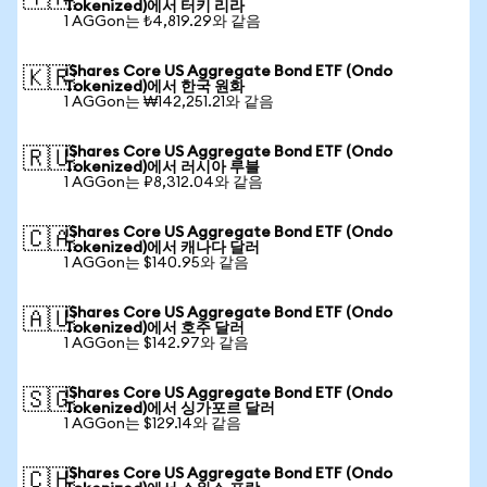
Tokenized)에서 터키 리라
1 AGGon는 ₺4,819.29와 같음
iShares Core US Aggregate Bond ETF (Ondo
🇰🇷
Tokenized)에서 한국 원화
1 AGGon는 ₩142,251.21와 같음
iShares Core US Aggregate Bond ETF (Ondo
🇷🇺
Tokenized)에서 러시아 루블
1 AGGon는 ₽8,312.04와 같음
iShares Core US Aggregate Bond ETF (Ondo
🇨🇦
Tokenized)에서 캐나다 달러
1 AGGon는 $140.95와 같음
iShares Core US Aggregate Bond ETF (Ondo
🇦🇺
Tokenized)에서 호주 달러
1 AGGon는 $142.97와 같음
iShares Core US Aggregate Bond ETF (Ondo
🇸🇬
Tokenized)에서 싱가포르 달러
1 AGGon는 $129.14와 같음
iShares Core US Aggregate Bond ETF (Ondo
🇨🇭