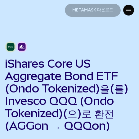
METAMASK 다운로드
METAMASK 다운로드
iShares Core US
Aggregate Bond ETF
(Ondo Tokenized)을(를)
Invesco QQQ (Ondo
Tokenized)(으)로 환전
(AGGon → QQQon)