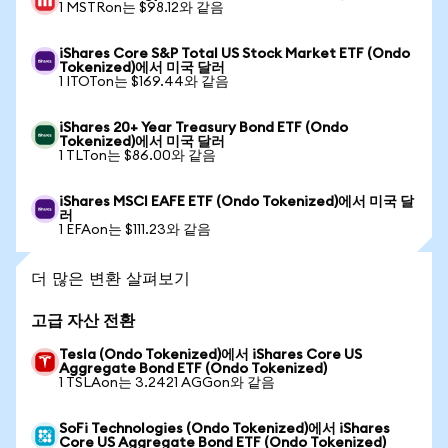
1 MSTRon는 $98.12와 같음
iShares Core S&P Total US Stock Market ETF (Ondo
Tokenized)에서 미국 달러
1 ITOTon는 $169.44와 같음
iShares 20+ Year Treasury Bond ETF (Ondo
Tokenized)에서 미국 달러
1 TLTon는 $86.00와 같음
iShares MSCI EAFE ETF (Ondo Tokenized)에서 미국 달
러
1 EFAon는 $111.23와 같음
더 많은 변환 살펴보기
고급 자산 전환
Tesla (Ondo Tokenized)에서 iShares Core US
Aggregate Bond ETF (Ondo Tokenized)
1 TSLAon는 3.2421 AGGon와 같음
SoFi Technologies (Ondo Tokenized)에서 iShares
Core US Aggregate Bond ETF (Ondo Tokenized)