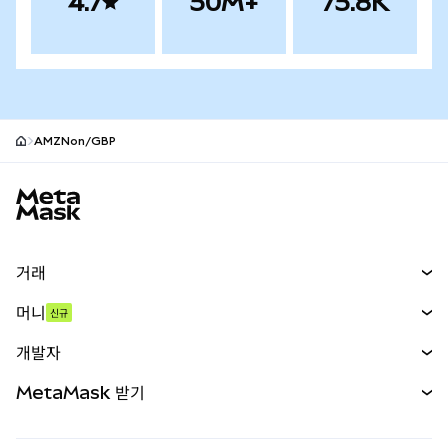
4.7
50M+
75.8K
AMZNon/GBP
MetaMask 사이트 바닥글
거래
스왑
머니
신규
예측 시장
신규
매수
개발자
무기한 선물
신규
카드
문서 보기
MetaMask 받기
실물자산
mUSD
신규
대시보드
Transaction Shield
수익 창출
Smart Accounts Kit