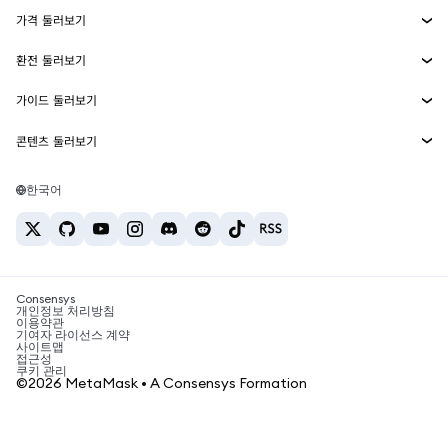
에이전트 지갑
신규
가격 둘러보기
임베디드 지갑
Snaps
비트코인 가격
환전 둘러보기
MetaMask Connect
이더리움 가격
보상
신규
BTC를 USD로 환전
솔라나 가격
가이드 둘러보기
Snaps
보안
ETH를 USD로 환전
BTC 매수
시바이누 가격
USDT를 INR로 환전
콘텐츠 둘러보기
웹3 서비스
고객 지원
ETH 매수
페페 가격
비트코인 지갑
BTC를 USDT로 환전
SOL 매수
채용
테더 가격
솔라나 지갑
한국어
BTC를 INR로 환전
PEPE 매수
연락처
USDC 가격
최고의 암호화폐 카드
ETH를 USDT로 환전
USDT 매수
체인링크 가격
최고의 모바일 암호화폐 지갑
USDT를 PHP로 환전
USDC 매수
Polymarket이란?
BTC를 EUR로 환전
SHIB 매수
Consensys
암호화폐 세금 뉴스
개인정보 처리방침
이용약관
BNB 매수
기여자 라이선스 계약
암호화폐 매수 방법
사이트맵
접근성
비트코인 매도 방법
쿠키 관리
©2026 MetaMask • A Consensys Formation