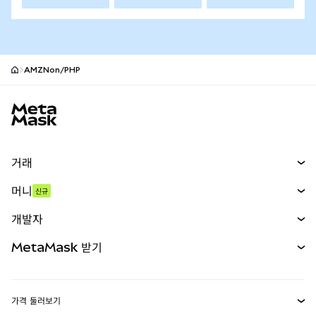
AMZNon/PHP
MetaMask 사이트 바닥글
거래
스왑
머니
신규
예측 시장
신규
매수
개발자
무기한 선물
신규
카드
문서 보기
MetaMask 받기
실물자산
mUSD
신규
대시보드
Transaction Shield
수익 창출
Smart Accounts Kit
에이전트 지갑
신규
가격 둘러보기
임베디드 지갑
Snaps
비트코인 가격