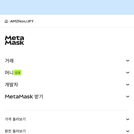
AMZNon/JPY
MetaMask 사이트 바닥글
거래
스왑
머니
신규
예측 시장
신규
매수
개발자
무기한 선물
신규
카드
문서 보기
MetaMask 받기
실물자산
mUSD
신규
대시보드
Transaction Shield
수익 창출
Smart Accounts Kit
에이전트 지갑
신규
가격 둘러보기
임베디드 지갑
Snaps
비트코인 가격
환전 둘러보기
MetaMask Connect
이더리움 가격