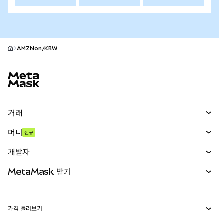
AMZNon/KRW
MetaMask 사이트 바닥글
거래
스왑
머니
신규
예측 시장
신규
매수
개발자
무기한 선물
신규
카드
문서 보기
MetaMask 받기
실물자산
mUSD
신규
대시보드
Transaction Shield
수익 창출
Smart Accounts Kit
에이전트 지갑
신규
가격 둘러보기
임베디드 지갑
Snaps
비트코인 가격