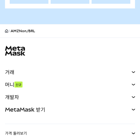
AMZNon/BRL
MetaMask 사이트 바닥글
거래
스왑
머니
신규
예측 시장
신규
매수
개발자
무기한 선물
신규
카드
문서 보기
MetaMask 받기
실물자산
mUSD
신규
대시보드
Transaction Shield
수익 창출
Smart Accounts Kit
에이전트 지갑
신규
가격 둘러보기
임베디드 지갑
Snaps
비트코인 가격