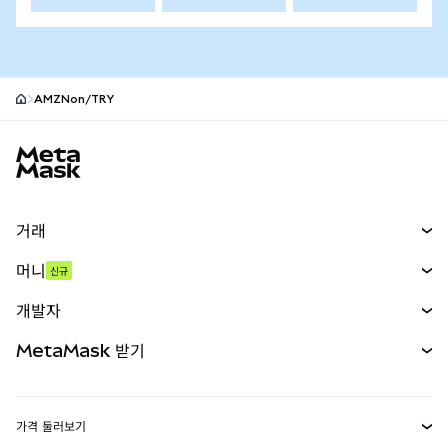
AMZNon/TRY
MetaMask 사이트 바닥글
거래
스왑
머니
신규
예측 시장
신규
매수
개발자
무기한 선물
신규
카드
문서 보기
MetaMask 받기
실물자산
mUSD
신규
대시보드
Transaction Shield
수익 창출
Smart Accounts Kit
에이전트 지갑
신규
가격 둘러보기
임베디드 지갑
Snaps
비트코인 가격