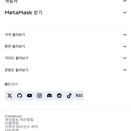
개발자
무기한 선물
신규
카드
문서 보기
MetaMask 받기
실물자산
mUSD
신규
대시보드
Transaction Shield
수익 창출
Smart Accounts Kit
에이전트 지갑
신규
가격 둘러보기
임베디드 지갑
Snaps
비트코인 가격
환전 둘러보기
MetaMask Connect
이더리움 가격
보상
신규
BTC를 USD로 환전
솔라나 가격
가이드 둘러보기
Snaps
보안
ETH를 USD로 환전
BTC 매수
시바이누 가격
USDT를 INR로 환전
콘텐츠 둘러보기
웹3 서비스
고객 지원
ETH 매수
페페 가격
비트코인 지갑
BTC를 USDT로 환전
SOL 매수
채용
테더 가격
솔라나 지갑
한국어
BTC를 INR로 환전
PEPE 매수
연락처
USDC 가격
최고의 암호화폐 카드
ETH를 USDT로 환전
USDT 매수
체인링크 가격
최고의 모바일 암호화폐 지갑
USDT를 PHP로 환전
USDC 매수
Polymarket이란?
BTC를 EUR로 환전
SHIB 매수
Consensys
암호화폐 세금 뉴스
개인정보 처리방침
이용약관
BNB 매수
기여자 라이선스 계약
암호화폐 매수 방법
사이트맵