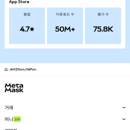
App Store
평점
다운로드 수
평가 수
4.7
50M+
75.8K
AMZNon/IWFon
MetaMask 사이트 바닥글
거래
스왑
머니
신규
예측 시장
신규
매수