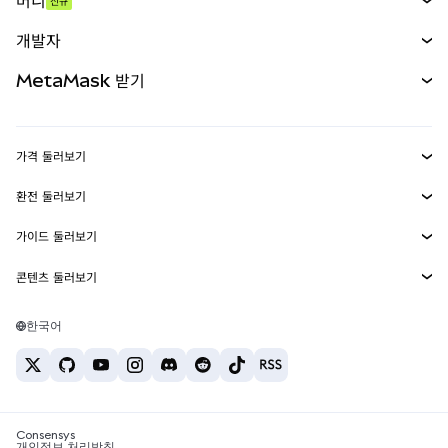
머니
신규
예측 시장
신규
매수
개발자
무기한 선물
신규
카드
문서 보기
MetaMask 받기
실물자산
mUSD
신규
대시보드
Transaction Shield
수익 창출
Smart Accounts Kit
에이전트 지갑
신규
가격 둘러보기
임베디드 지갑
Snaps
비트코인 가격
환전 둘러보기
MetaMask Connect
이더리움 가격
보상
신규
BTC를 USD로 환전
솔라나 가격
가이드 둘러보기
Snaps
보안
ETH를 USD로 환전
BTC 매수
시바이누 가격
USDT를 INR로 환전
콘텐츠 둘러보기
웹3 서비스
고객 지원
ETH 매수
페페 가격
비트코인 지갑
BTC를 USDT로 환전
SOL 매수
채용
테더 가격
솔라나 지갑
한국어
BTC를 INR로 환전
PEPE 매수
연락처
USDC 가격
최고의 암호화폐 카드
ETH를 USDT로 환전
USDT 매수
체인링크 가격
최고의 모바일 암호화폐 지갑
USDT를 PHP로 환전
USDC 매수
Polymarket이란?
BTC를 EUR로 환전
SHIB 매수
Consensys
암호화폐 세금 뉴스
개인정보 처리방침