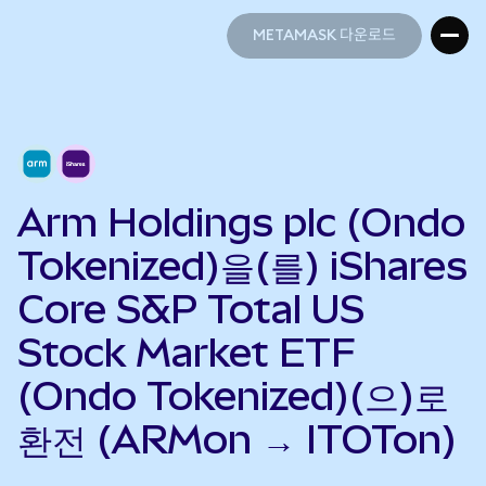
METAMASK 다운로드
METAMASK 다운로드
Arm Holdings plc (Ondo
Tokenized)을(를) iShares
Core S&P Total US
Stock Market ETF
(Ondo Tokenized)(으)로
환전 (ARMon → ITOTon)