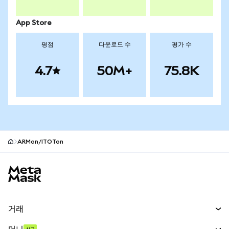
App Store
평점
다운로드 수
평가 수
4.7
50M+
75.8K
ARMon/ITOTon
MetaMask 사이트 바닥글
거래
스왑