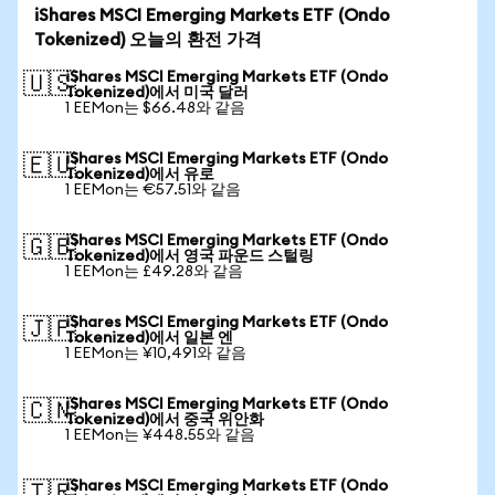
iShares MSCI Emerging Markets ETF (Ondo
Tokenized) 오늘의 환전 가격
iShares MSCI Emerging Markets ETF (Ondo
🇺🇸
Tokenized)에서 미국 달러
1 EEMon는 $66.48와 같음
iShares MSCI Emerging Markets ETF (Ondo
🇪🇺
Tokenized)에서 유로
1 EEMon는 €57.51와 같음
iShares MSCI Emerging Markets ETF (Ondo
🇬🇧
Tokenized)에서 영국 파운드 스털링
1 EEMon는 £49.28와 같음
iShares MSCI Emerging Markets ETF (Ondo
🇯🇵
Tokenized)에서 일본 엔
1 EEMon는 ¥10,491와 같음
iShares MSCI Emerging Markets ETF (Ondo
🇨🇳
Tokenized)에서 중국 위안화
1 EEMon는 ¥448.55와 같음
iShares MSCI Emerging Markets ETF (Ondo
🇹🇷