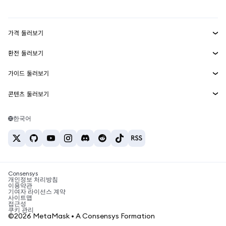
mUSD
신규
대시보드
Transaction Shield
수익 창출
Smart Accounts Kit
에이전트 지갑
신규
가격 둘러보기
임베디드 지갑
Snaps
비트코인 가격
환전 둘러보기
MetaMask Connect
이더리움 가격
보상
신규
BTC를 USD로 환전
솔라나 가격
가이드 둘러보기
Snaps
보안
ETH를 USD로 환전
BTC 매수
시바이누 가격
USDT를 INR로 환전
콘텐츠 둘러보기
웹3 서비스
고객 지원
ETH 매수
페페 가격
비트코인 지갑
BTC를 USDT로 환전
SOL 매수
채용
테더 가격
솔라나 지갑
한국어
BTC를 INR로 환전
PEPE 매수
연락처
USDC 가격
최고의 암호화폐 카드
ETH를 USDT로 환전
USDT 매수
체인링크 가격
최고의 모바일 암호화폐 지갑
USDT를 PHP로 환전
USDC 매수
Polymarket이란?
BTC를 EUR로 환전
SHIB 매수
Consensys
암호화폐 세금 뉴스
개인정보 처리방침
이용약관
BNB 매수
기여자 라이선스 계약
암호화폐 매수 방법
사이트맵
접근성
비트코인 매도 방법
쿠키 관리
©2026 MetaMask • A Consensys Formation