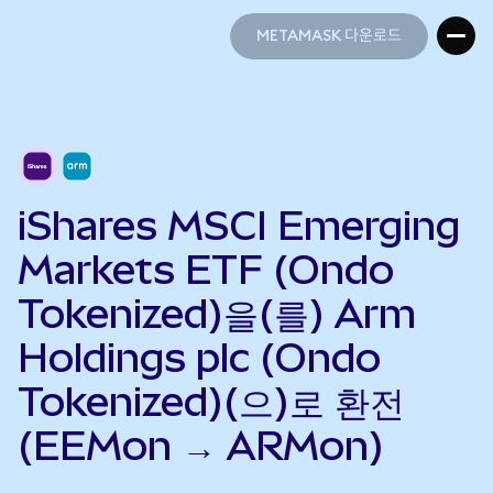
METAMASK 다운로드
METAMASK 다운로드
iShares MSCI Emerging
Markets ETF (Ondo
Tokenized)을(를) Arm
Holdings plc (Ondo
Tokenized)(으)로 환전
(EEMon → ARMon)