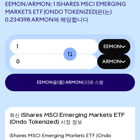
EEMON/ARMON: 1 ISHARES MSCI EMERGING
MARKETS ETF (ONDO TOKENIZED)은(는)
0.234398 ARMON에 해당합니다
EEMON
ARMON
EEMON을(를) ARMON(으)로 스왑
최신 iShares MSCI Emerging Markets ETF
(Ondo Tokenized) 시장 정보
iShares MSCI Emerging Markets ETF (Ondo