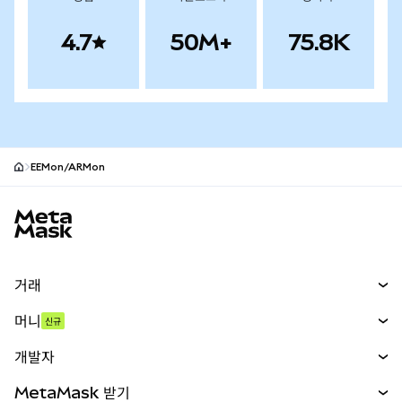
4.7
50M+
75.8K
EEMon/ARMon
MetaMask 사이트 바닥글
거래
스왑
머니
신규
예측 시장
신규
매수
개발자
무기한 선물
신규
카드
문서 보기
MetaMask 받기
실물자산