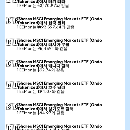
Tokenized)에서 터키 리라
1 EEMon는 ₺3,170.97와 같음
iShares MSCI Emerging Markets ETF (Ondo
🇰🇷
Tokenized)에서 한국 원화
1 EEMon는 ₩93,597.64와 같음
iShares MSCI Emerging Markets ETF (Ondo
🇷🇺
Tokenized)에서 러시아 루블
1 EEMon는 ₽5,469.11와 같음
iShares MSCI Emerging Markets ETF (Ondo
🇨🇦
Tokenized)에서 캐나다 달러
1 EEMon는 $92.74와 같음
iShares MSCI Emerging Markets ETF (Ondo
🇦🇺
Tokenized)에서 호주 달러
1 EEMon는 $94.07와 같음
iShares MSCI Emerging Markets ETF (Ondo
🇸🇬
Tokenized)에서 싱가포르 달러
1 EEMon는 $84.97와 같음
iShares MSCI Emerging Markets ETF (Ondo
🇨🇭