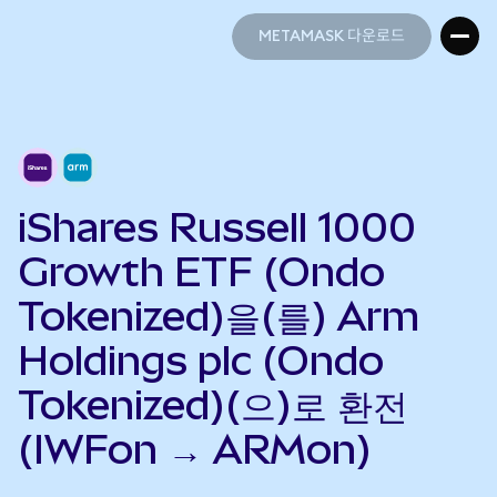
METAMASK 다운로드
METAMASK 다운로드
iShares Russell 1000
Growth ETF (Ondo
Tokenized)을(를) Arm
Holdings plc (Ondo
Tokenized)(으)로 환전
(IWFon → ARMon)