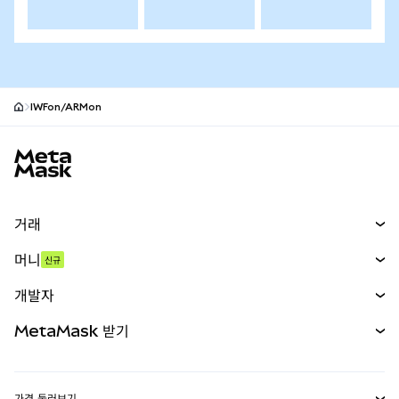
IWFon/ARMon
MetaMask 사이트 바닥글
거래
스왑
머니
신규
예측 시장
신규
매수
개발자
무기한 선물
신규
카드
문서 보기
MetaMask 받기
실물자산
mUSD
신규
대시보드
Transaction Shield
수익 창출
Smart Accounts Kit
에이전트 지갑
신규
가격 둘러보기