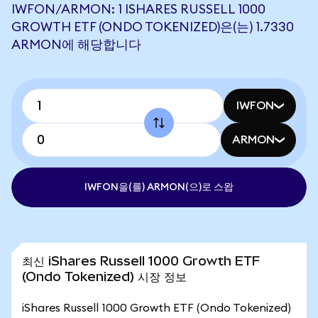
IWFON/ARMON: 1 ISHARES RUSSELL 1000
GROWTH ETF (ONDO TOKENIZED)은(는) 1.7330
ARMON에 해당합니다
IWFON
ARMON
IWFON을(를) ARMON(으)로 스왑
최신 iShares Russell 1000 Growth ETF
(Ondo Tokenized) 시장 정보
iShares Russell 1000 Growth ETF (Ondo Tokenized)