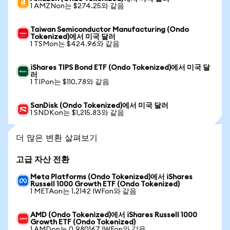
1 AMZNon는 $274.25와 같음
Taiwan Semiconductor Manufacturing (Ondo
Tokenized)에서 미국 달러
1 TSMon는 $424.96와 같음
iShares TIPS Bond ETF (Ondo Tokenized)에서 미국 달
러
1 TIPon는 $110.78와 같음
SanDisk (Ondo Tokenized)에서 미국 달러
1 SNDKon는 $1,215.83와 같음
더 많은 변환 살펴보기
고급 자산 전환
Meta Platforms (Ondo Tokenized)에서 iShares
Russell 1000 Growth ETF (Ondo Tokenized)
1 METAon는 1.2142 IWFon와 같음
AMD (Ondo Tokenized)에서 iShares Russell 1000
Growth ETF (Ondo Tokenized)
1 AMDon는 0.980167 IWFon와 같음