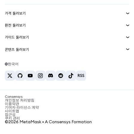
수익 창출
Smart Accounts Kit
에이전트 지갑
신규
가격 둘러보기
임베디드 지갑
Snaps
비트코인 가격
환전 둘러보기
MetaMask Connect
이더리움 가격
보상
신규
BTC를 USD로 환전
솔라나 가격
가이드 둘러보기
Snaps
보안
ETH를 USD로 환전
BTC 매수
시바이누 가격
USDT를 INR로 환전
콘텐츠 둘러보기
웹3 서비스
고객 지원
ETH 매수
페페 가격
비트코인 지갑
BTC를 USDT로 환전
SOL 매수
채용
테더 가격
솔라나 지갑
한국어
BTC를 INR로 환전
PEPE 매수
연락처
USDC 가격
최고의 암호화폐 카드
ETH를 USDT로 환전
USDT 매수
체인링크 가격
최고의 모바일 암호화폐 지갑
USDT를 PHP로 환전
USDC 매수
Polymarket이란?
BTC를 EUR로 환전
SHIB 매수
Consensys
암호화폐 세금 뉴스
개인정보 처리방침
이용약관
BNB 매수
기여자 라이선스 계약
암호화폐 매수 방법
사이트맵
접근성
비트코인 매도 방법
쿠키 관리
©2026 MetaMask • A Consensys Formation