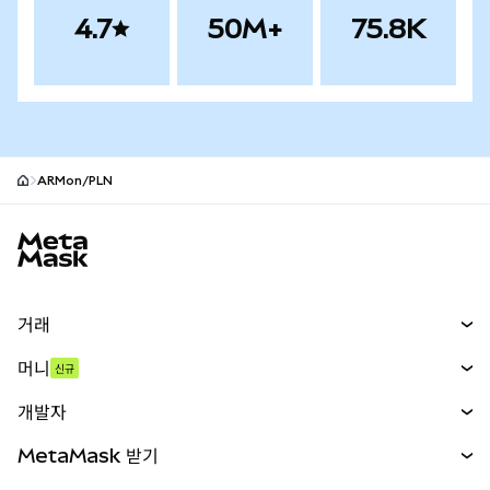
4.7
50M+
75.8K
ARMon/PLN
MetaMask 사이트 바닥글
거래
스왑
머니
신규
예측 시장
신규
매수
개발자
무기한 선물
신규
카드
문서 보기
MetaMask 받기
실물자산
mUSD
신규
대시보드
Transaction Shield