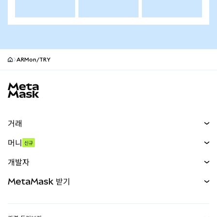
ARMon/TRY
MetaMask 사이트 바닥글
거래
스왑
머니
신규
예측 시장
신규
매수
개발자
무기한 선물
신규
카드
문서 보기
MetaMask 받기
실물자산
mUSD
신규
대시보드
Transaction Shield
수익 창출
Smart Accounts Kit
에이전트 지갑
신규