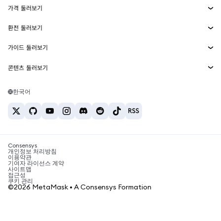
가격 둘러보기
임베디드 지갑
Snaps
비트코인 가격
환전 둘러보기
MetaMask Connect
이더리움 가격
보상
신규
BTC를 USD로 환전
솔라나 가격
가이드 둘러보기
Snaps
보안
ETH를 USD로 환전
BTC 매수
시바이누 가격
USDT를 INR로 환전
콘텐츠 둘러보기
웹3 서비스
고객 지원
ETH 매수
페페 가격
비트코인 지갑
BTC를 USDT로 환전
SOL 매수
채용
테더 가격
솔라나 지갑
한국어
BTC를 INR로 환전
PEPE 매수
연락처
USDC 가격
최고의 암호화폐 카드
ETH를 USDT로 환전
USDT 매수
체인링크 가격
최고의 모바일 암호화폐 지갑
USDT를 PHP로 환전
USDC 매수
Polymarket이란?
BTC를 EUR로 환전
SHIB 매수
Consensys
암호화폐 세금 뉴스
개인정보 처리방침
이용약관
BNB 매수
기여자 라이선스 계약
암호화폐 매수 방법
사이트맵
접근성
비트코인 매도 방법
쿠키 관리
©2026 MetaMask • A Consensys Formation