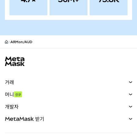
ARMon/AUD
MetaMask 사이트 바닥글
거래
스왑
머니
신규
예측 시장
신규
매수
개발자
무기한 선물
신규
카드
문서 보기
MetaMask 받기
실물자산
mUSD
신규
대시보드
Transaction Shield
수익 창출
Smart Accounts Kit
에이전트 지갑
신규