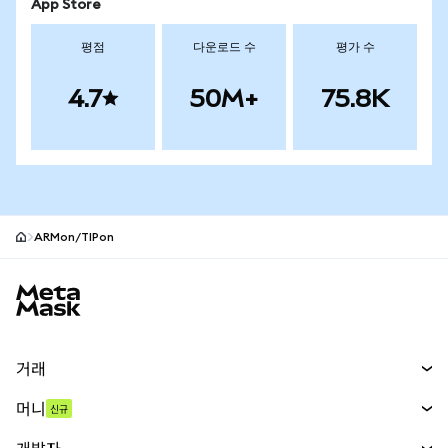
App Store
평점
다운로드 수
평가 수
4.7
50M+
75.8K
ARMon/TIPon
MetaMask 사이트 바닥글
거래
스왑
머니
신규
예측 시장
신규
매수