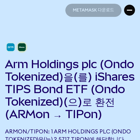
METAMASK 다운로드
METAMASK 다운로드
Arm Holdings plc (Ondo
Tokenized)을(를) iShares
TIPS Bond ETF (Ondo
Tokenized)(으)로 환전
(ARMon → TIPon)
ARMON/TIPON: 1 ARM HOLDINGS PLC (ONDO
TOKENIZED)은(는) 2.5717 TIPON에 해당합니다