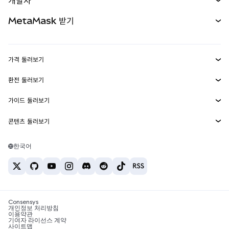
개발자
무기한 선물
신규
카드
문서 보기
MetaMask 받기
실물자산
mUSD
신규
대시보드
Transaction Shield
수익 창출
Smart Accounts Kit
에이전트 지갑
신규
가격 둘러보기
임베디드 지갑
Snaps
비트코인 가격
환전 둘러보기
MetaMask Connect
이더리움 가격
보상
신규
BTC를 USD로 환전
솔라나 가격
가이드 둘러보기
Snaps
보안
ETH를 USD로 환전
BTC 매수
시바이누 가격
USDT를 INR로 환전
콘텐츠 둘러보기
웹3 서비스
고객 지원
ETH 매수
페페 가격
비트코인 지갑
BTC를 USDT로 환전
SOL 매수
채용
테더 가격
솔라나 지갑
한국어
BTC를 INR로 환전
PEPE 매수
연락처
USDC 가격
최고의 암호화폐 카드
ETH를 USDT로 환전
USDT 매수
체인링크 가격
최고의 모바일 암호화폐 지갑
USDT를 PHP로 환전
USDC 매수
Polymarket이란?
BTC를 EUR로 환전
SHIB 매수
Consensys
암호화폐 세금 뉴스
개인정보 처리방침
이용약관
BNB 매수
기여자 라이선스 계약
암호화폐 매수 방법
사이트맵