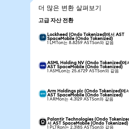
더 많은 변환 살펴보기
고급 자산 전환
Lockheed (Ondo Tokenized)에서 AST
SpaceMobile (Ondo Tokenized)
1 LMTon는 8.8259 ASTSon와 같음
ASML Holding NV (Ondo Tokenized)에
AST SpaceMobile (Ondo Tokenized)
1 ASMLon는 25.6729 ASTSon와 같음
Arm Holdings plc (Ondo Tokenized)에
AST SpaceMobile (Ondo Tokenized)
1 ARMon는 4.3129 ASTSon와 같음
Palantir Technologies (Ondo Tokeniz
서 AST SpaceMobile (Ondo Tokenized)
1 PLTRon는 2.3185 ASTSon와 같음