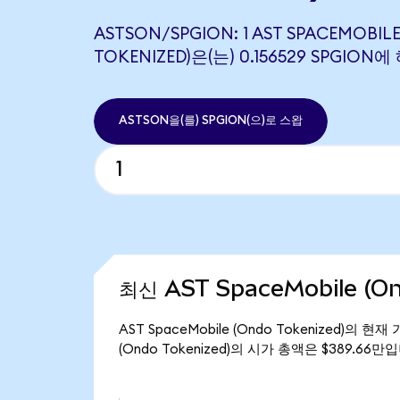
ASTSON/SPGION: 1 AST SPACEMOBIL
TOKENIZED)은(는) 0.156529 SPGIO
ASTSON을(를) SPGION(으)로 스왑
최신 AST SpaceMobile (O
AST SpaceMobile (Ondo Tokenized)의 현
(Ondo Tokenized)의 시가 총액은 $389.66만