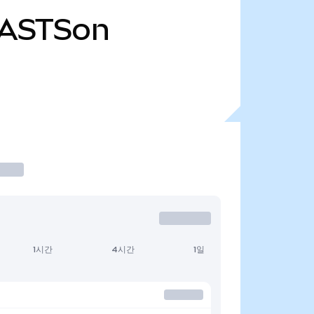
ASTSon
1시간
4시간
1일