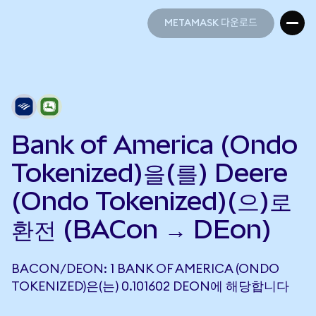
METAMASK 다운로드
METAMASK 다운로드
Bank of America (Ondo
Tokenized)을(를) Deere
(Ondo Tokenized)(으)로
환전 (BACon → DEon)
BACON/DEON: 1 BANK OF AMERICA (ONDO
TOKENIZED)은(는) 0.101602 DEON에 해당합니다