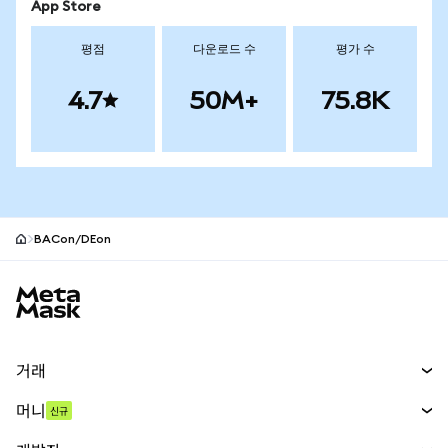
App Store
평점
다운로드 수
평가 수
4.7
50M+
75.8K
BACon/DEon
MetaMask 사이트 바닥글
거래
스왑
머니
신규
예측 시장
신규
매수