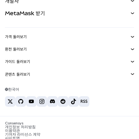
개발자
무기한 선물
신규
카드
문서 보기
MetaMask 받기
실물자산
mUSD
신규
대시보드
Transaction Shield
수익 창출
Smart Accounts Kit
에이전트 지갑
신규
가격 둘러보기
임베디드 지갑
Snaps
비트코인 가격
환전 둘러보기
MetaMask Connect
이더리움 가격
보상
신규
BTC를 USD로 환전
솔라나 가격
가이드 둘러보기
Snaps
보안
ETH를 USD로 환전
BTC 매수
시바이누 가격
USDT를 INR로 환전
콘텐츠 둘러보기
웹3 서비스
고객 지원
ETH 매수
페페 가격
비트코인 지갑
BTC를 USDT로 환전
SOL 매수
채용
테더 가격
솔라나 지갑
한국어
BTC를 INR로 환전
PEPE 매수
연락처
USDC 가격
최고의 암호화폐 카드
ETH를 USDT로 환전
USDT 매수
체인링크 가격
최고의 모바일 암호화폐 지갑
USDT를 PHP로 환전
USDC 매수
Polymarket이란?
BTC를 EUR로 환전
SHIB 매수
Consensys
암호화폐 세금 뉴스
개인정보 처리방침
이용약관
BNB 매수
기여자 라이선스 계약
암호화폐 매수 방법
사이트맵