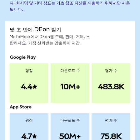
다. 회사명 및 기타 상표는 기초 참조 자산을 식별하기 위해서만 사용
됩니다.
몇 초 만에 DEon 받기
MetaMask에서 DEon을 구매, 판매, 거래, 스
왑하세요. 가장 신뢰받는 암호화폐 지갑.
Google Play
평점
다운로드 수
평가 수
4.4
10M+
483.8K
App Store
평점
다운로드 수
평가 수
4.7
50M+
75.8K