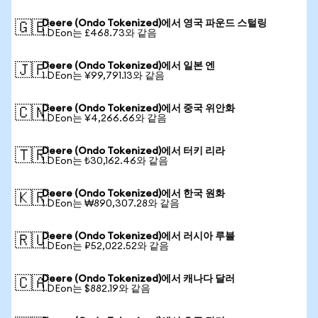
Deere (Ondo Tokenized)에서 영국 파운드 스털링
🇬🇧
1 DEon는 £468.73와 같음
Deere (Ondo Tokenized)에서 일본 엔
🇯🇵
1 DEon는 ¥99,791.13와 같음
Deere (Ondo Tokenized)에서 중국 위안화
🇨🇳
1 DEon는 ¥4,266.66와 같음
Deere (Ondo Tokenized)에서 터키 리라
🇹🇷
1 DEon는 ₺30,162.46와 같음
Deere (Ondo Tokenized)에서 한국 원화
🇰🇷
1 DEon는 ₩890,307.28와 같음
Deere (Ondo Tokenized)에서 러시아 루블
🇷🇺
1 DEon는 ₽52,022.52와 같음
Deere (Ondo Tokenized)에서 캐나다 달러
🇨🇦
1 DEon는 $882.19와 같음