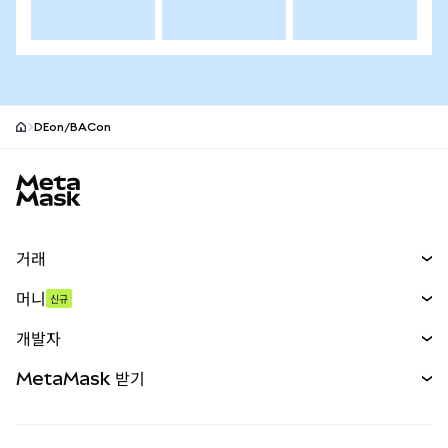
DEon/BACon
MetaMask 사이트 바닥글
거래
스왑
머니
신규
예측 시장
신규
매수
개발자
무기한 선물
신규
카드
문서 보기
MetaMask 받기
실물자산
mUSD
신규
대시보드
Transaction Shield
수익 창출
Smart Accounts Kit
에이전트 지갑
신규