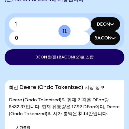
DEON
BACON
DEON을(를) BACON(으)로 스왑
최신 Deere (Ondo Tokenized) 시장 정보
Deere (Ondo Tokenized)의 현재 가격은 DEon당
$632.37입니다. 현재 유통량은 17.99 DEon이며, Deere
(Ondo Tokenized)의 시가 총액은 $1.14만입니다.
시가총액