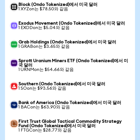
Block (Ondo Tokenized)에서 미국 달러
1 XYZon는 $78.50와 같음
Exodus Movement (Ondo Tokenized)에서 미국 달러
1 EXODon는 $5.04와 같음
Grab Holdings (Ondo Tokenized)에서 미국 달러
1 GRABon는 $3.65와 같음
Sprott Uranium Miners ETF (Ondo Tokenized)에서 미
국 달러
1 URNMon는 $54.66와 같음
Southern (Ondo Tokenized)에서 미국 달러
1 SOon는 $93.56와 같음
Bank of America (Ondo Tokenized)에서 미국 달러
1 BACon는 $63.90와 같음
First Trust Global Tactical Commodity Strategy
Fund (Ondo Tokenized)에서 미국 달러
1 FTGCon는 $28.77와 같음