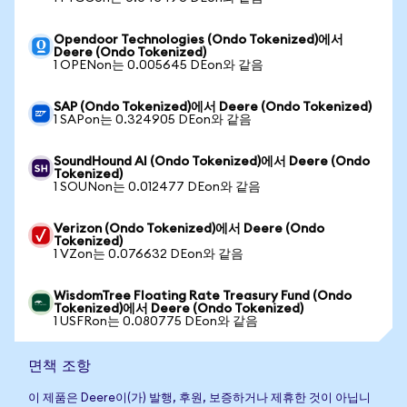
Opendoor Technologies (Ondo Tokenized)에서
Deere (Ondo Tokenized)
1 OPENon는 0.005645 DEon와 같음
SAP (Ondo Tokenized)에서 Deere (Ondo Tokenized)
1 SAPon는 0.324905 DEon와 같음
SoundHound AI (Ondo Tokenized)에서 Deere (Ondo
Tokenized)
1 SOUNon는 0.012477 DEon와 같음
Verizon (Ondo Tokenized)에서 Deere (Ondo
Tokenized)
1 VZon는 0.076632 DEon와 같음
WisdomTree Floating Rate Treasury Fund (Ondo
Tokenized)에서 Deere (Ondo Tokenized)
1 USFRon는 0.080775 DEon와 같음
면책 조항
이 제품은 Deere이(가) 발행, 후원, 보증하거나 제휴한 것이 아닙니