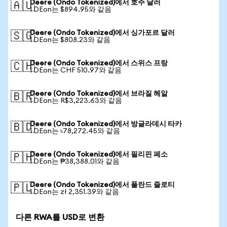
Deere (Ondo Tokenized)에서 호주 달러
🇦🇺
1 DEon는 $894.95와 같음
Deere (Ondo Tokenized)에서 싱가포르 달러
🇸🇬
1 DEon는 $808.23와 같음
Deere (Ondo Tokenized)에서 스위스 프랑
🇨🇭
1 DEon는 CHF 510.97와 같음
Deere (Ondo Tokenized)에서 브라질 헤알
🇧🇷
1 DEon는 R$3,223.63와 같음
Deere (Ondo Tokenized)에서 방글라데시 타카
🇧🇩
1 DEon는 ৳78,272.45와 같음
Deere (Ondo Tokenized)에서 필리핀 페소
🇵🇭
1 DEon는 ₱38,388.01와 같음
Deere (Ondo Tokenized)에서 폴란드 즐로티
🇵🇱
1 DEon는 zł 2,351.39와 같음
다른 RWA를 USD로 변환