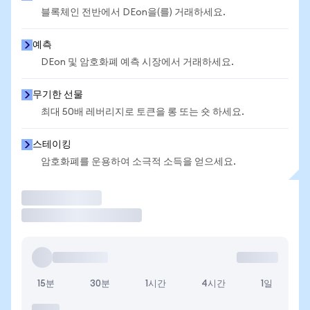
블록체인 전반에서 DEon을(를) 거래하세요.
예측
DEon 및 암호화폐 예측 시장에서 거래하세요.
무기한 선물
최대 50배 레버리지로 토큰을 롱 또는 숏 하세요.
스테이킹
암호화폐를 운용하여 소극적 소득을 얻으세요.
거래
15분
30분
1시간
4시간
1일