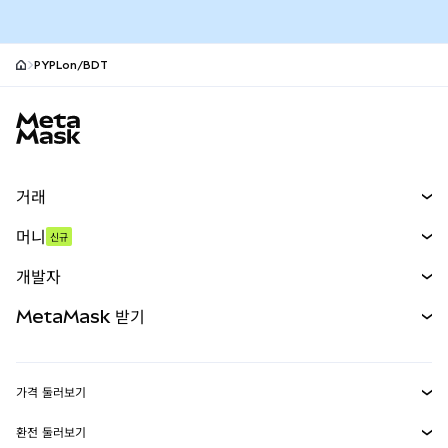
PYPLon/BDT
MetaMask 사이트 바닥글
거래
스왑
머니
신규
예측 시장
신규
매수
개발자
무기한 선물
신규
카드
문서 보기
MetaMask 받기
실물자산
mUSD
신규
대시보드
Transaction Shield
수익 창출
Smart Accounts Kit
에이전트 지갑
신규
가격 둘러보기
임베디드 지갑
Snaps
비트코인 가격
환전 둘러보기
MetaMask Connect
이더리움 가격
보상
신규