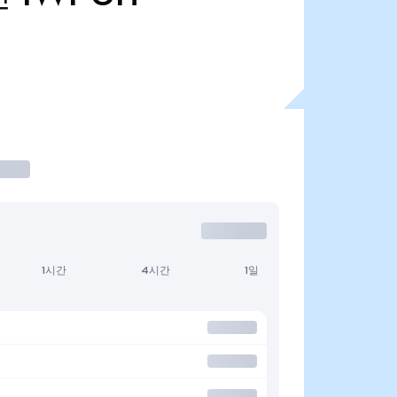
1시간
4시간
1일