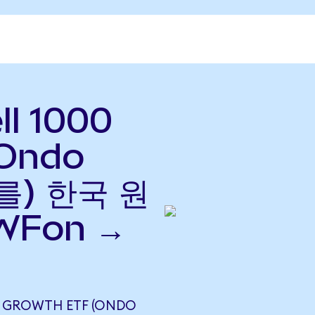
ll 1000
(Ondo
(를) 한국 원
WFon →
00 GROWTH ETF (ONDO