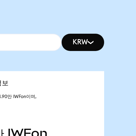
KRW
정보
1.90만 IWFon이며,
만
IWFon