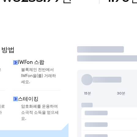
 방법
거래
IWFon 스왑
으
블록체인 전반에서
IWFon을(를) 거래하
세요.
15분
30분
스테이킹
지로
암호화폐를 운용하여
하
소극적 소득을 얻으세
요.