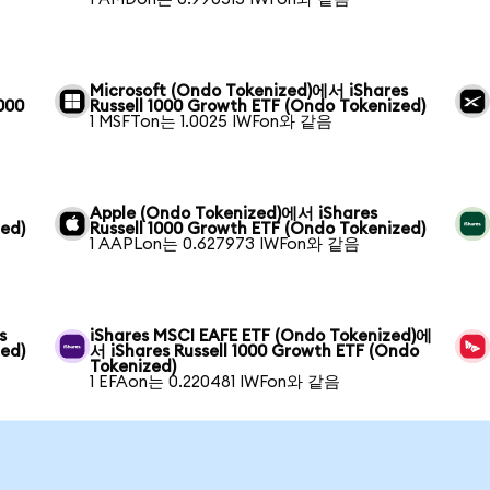
Microsoft (Ondo Tokenized)에서 iShares
000
Russell 1000 Growth ETF (Ondo Tokenized)
1 MSFTon는 1.0025 IWFon와 같음
Apple (Ondo Tokenized)에서 iShares
zed)
Russell 1000 Growth ETF (Ondo Tokenized)
1 AAPLon는 0.627973 IWFon와 같음
s
iShares MSCI EAFE ETF (Ondo Tokenized)에
zed)
서 iShares Russell 1000 Growth ETF (Ondo
Tokenized)
1 EFAon는 0.220481 IWFon와 같음