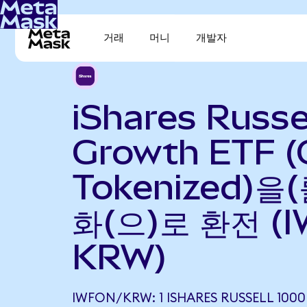
거래
머니
개발자
iShares Russe
Growth ETF 
Tokenized)을
화(으)로 환전 (I
KRW)
IWFON/KRW: 1 ISHARES RUSSELL 10