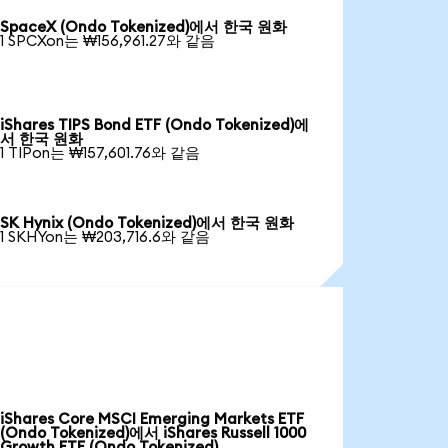
SpaceX (Ondo Tokenized)에서 한국 원화
1 SPCXon는 ₩156,961.27와 같음
iShares TIPS Bond ETF (Ondo Tokenized)에
서 한국 원화
1 TIPon는 ₩157,601.76와 같음
SK Hynix (Ondo Tokenized)에서 한국 원화
1 SKHYon는 ₩203,716.6와 같음
iShares Core MSCI Emerging Markets ETF
(Ondo Tokenized)에서 iShares Russell 1000
Growth ETF (Ondo Tokenized)