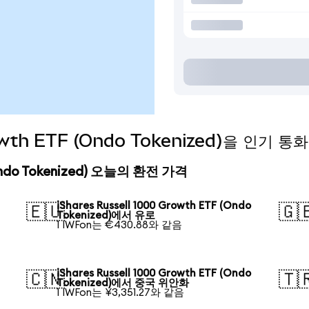
Growth ETF (Ondo Tokenized)을 인기
 (Ondo Tokenized) 오늘의 환전 가격
iShares Russell 1000 Growth ETF (Ondo
🇪🇺
🇬
Tokenized)에서 유로
1 IWFon는 €430.88와 같음
iShares Russell 1000 Growth ETF (Ondo
🇨🇳
🇹
Tokenized)에서 중국 위안화
1 IWFon는 ¥3,351.27와 같음