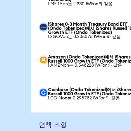
1 METAon는 1.1930 IWFon와 같음
iShares 0-3 Month Treasury Bond ETF
(Ondo Tokenized)에서 iShares Russell 1
Growth ETF (Ondo Tokenized)
1 SGOVon는 0.205075 IWFon와 같음
Amazon (Ondo Tokenized)에서 iShares
Russell 1000 Growth ETF (Ondo Tokeni
1 AMZNon는 0.548223 IWFon와 같음
Coinbase (Ondo Tokenized)에서 iShare
Russell 1000 Growth ETF (Ondo Tokeni
1 COINon는 0.298782 IWFon와 같음
면책 조항