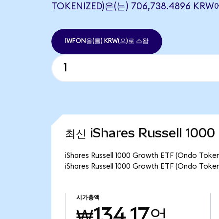
TOKENIZED)은(는) 706,738.4896 
IWFON을(를) KRW(으)로 스왑
최신 iShares Russell 100
iShares Russell 1000 Growth ETF (Ond
iShares Russell 1000 Growth ETF (Ondo 
시가총액
₩134.17억