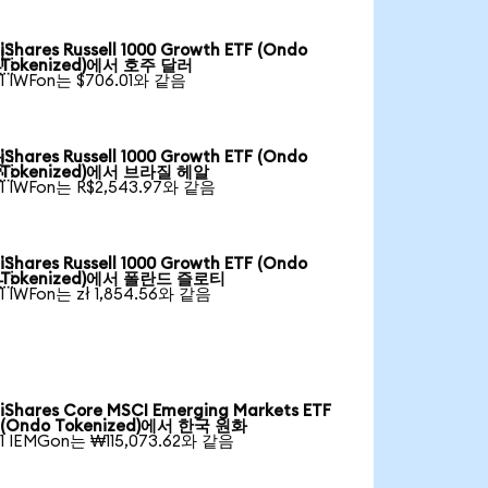
iShares Russell 1000 Growth ETF (Ondo

Tokenized)에서 호주 달러
1 IWFon는 $706.01와 같음
iShares Russell 1000 Growth ETF (Ondo

Tokenized)에서 브라질 헤알
1 IWFon는 R$2,543.97와 같음
iShares Russell 1000 Growth ETF (Ondo

Tokenized)에서 폴란드 즐로티
1 IWFon는 zł 1,854.56와 같음
iShares Core MSCI Emerging Markets ETF
(Ondo Tokenized)에서 한국 원화
1 IEMGon는 ₩115,073.62와 같음