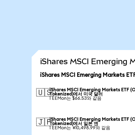
iShares MSCI Emerging
iShares MSCI Emerging Markets 
iShares MSCI Emerging Markets ETF (
🇺🇸
Tokenized)에서 미국 달러
1 EEMon는 $66.53와 같음
iShares MSCI Emerging Markets ETF (
🇯🇵
Tokenized)에서 일본 엔
1 EEMon는 ¥10,498.99와 같음