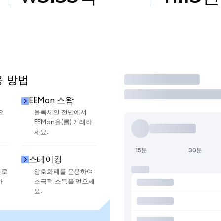
용 방법
거래
EEMon 스왑
으
블록체인 전반에서
EEMon을(를) 거래하
세요.
15분
30분
스테이킹
지로
암호화폐를 운용하여
하
소극적 소득을 얻으세
요.