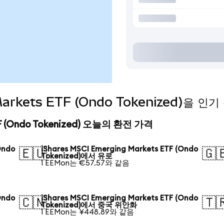
 Markets ETF (Ondo Tokenized)을
ETF (Ondo Tokenized) 오늘의 환전 가격
Ondo
iShares MSCI Emerging Markets ETF (Ondo
🇪🇺
🇬
Tokenized)에서 유로
1 EEMon는 €57.57와 같음
Ondo
iShares MSCI Emerging Markets ETF (Ondo
🇨🇳
🇹
Tokenized)에서 중국 위안화
1 EEMon는 ¥448.89와 같음