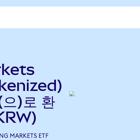
kets
kenized)
(으)로 환
KRW)
ING MARKETS ETF