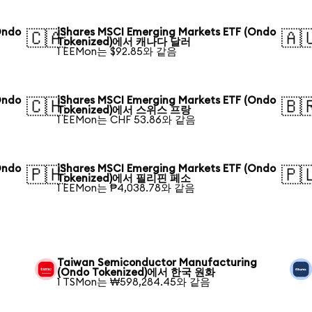
Ondo
iShares MSCI Emerging Markets ETF (Ondo
🇨🇦
🇦
Tokenized)에서 캐나다 달러
1 EEMon는 $92.85와 같음
Ondo
iShares MSCI Emerging Markets ETF (Ondo
🇨🇭
🇧
Tokenized)에서 스위스 프랑
1 EEMon는 CHF 53.86와 같음
Ondo
iShares MSCI Emerging Markets ETF (Ondo
🇵🇭
🇵
Tokenized)에서 필리핀 페소
1 EEMon는 ₱4,038.78와 같음
Taiwan Semiconductor Manufacturing
(Ondo Tokenized)에서 한국 원화
1 TSMon는 ₩598,284.45와 같음