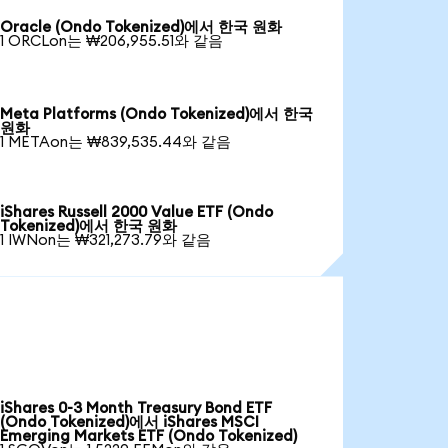
Oracle (Ondo Tokenized)에서 한국 원화
1 ORCLon는 ₩206,955.51와 같음
Meta Platforms (Ondo Tokenized)에서 한국
원화
1 METAon는 ₩839,535.44와 같음
iShares Russell 2000 Value ETF (Ondo
Tokenized)에서 한국 원화
1 IWNon는 ₩321,273.79와 같음
iShares 0-3 Month Treasury Bond ETF
(Ondo Tokenized)에서 iShares MSCI
Emerging Markets ETF (Ondo Tokenized)