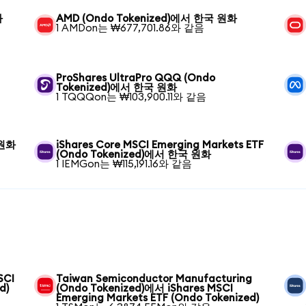
화
AMD (Ondo Tokenized)에서 한국 원화
1 AMDon는 ₩677,701.86와 같음
ProShares UltraPro QQQ (Ondo
Tokenized)에서 한국 원화
1 TQQQon는 ₩103,900.11와 같음
 원화
iShares Core MSCI Emerging Markets ETF
(Ondo Tokenized)에서 한국 원화
1 IEMGon는 ₩115,191.16와 같음
SCI
Taiwan Semiconductor Manufacturing
d)
(Ondo Tokenized)에서 iShares MSCI
Emerging Markets ETF (Ondo Tokenized)