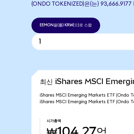
(ONDO TOKENIZED)은(는) 93,666.9
EEMON을(를) KRW(으)로 스왑
최신 iShares MSCI Emergi
iShares MSCI Emerging Markets ETF (O
iShares MSCI Emerging Markets ETF (On
시가총액
₩104.27억