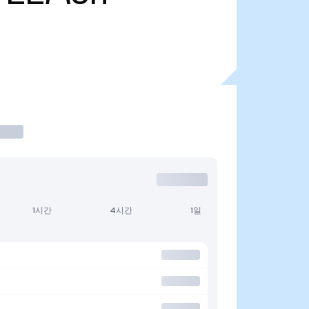
1시간
4시간
1일