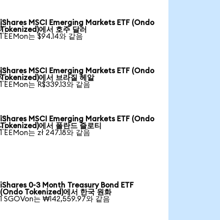
iShares MSCI Emerging Markets ETF (Ondo

Tokenized)에서 호주 달러
1 EEMon는 $94.14와 같음
iShares MSCI Emerging Markets ETF (Ondo

Tokenized)에서 브라질 헤알
1 EEMon는 R$339.13와 같음
iShares MSCI Emerging Markets ETF (Ondo

Tokenized)에서 폴란드 즐로티
1 EEMon는 zł 247.18와 같음
iShares 0-3 Month Treasury Bond ETF
(Ondo Tokenized)에서 한국 원화
1 SGOVon는 ₩142,559.97와 같음