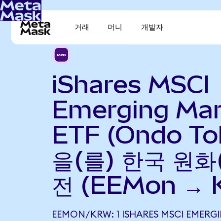
거래
머니
개발자
iShares MSCI
Emerging Mar
ETF (Ondo To
을(를) 한국 원화
전 (EEMon → 
EEMON/KRW: 1 ISHARES MSCI EMERG