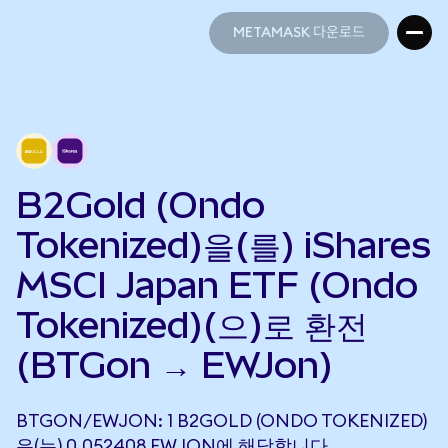
METAMASK 다운로드
METAMASK 다운로드
B2Gold (Ondo
Tokenized)을(를) iShares
MSCI Japan ETF (Ondo
Tokenized)(으)로 환전
(BTGon → EWJon)
BTGON/EWJON: 1 B2GOLD (ONDO TOKENIZED)
은(는) 0.052408 EWJON에 해당합니다