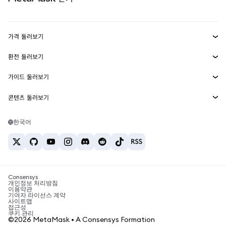
실물자산
mUSD
신규
대시보드
Transaction Shield
수익 창출
Smart Accounts Kit
에이전트 지갑
신규
가격 둘러보기
임베디드 지갑
Snaps
비트코인 가격
환전 둘러보기
MetaMask Connect
이더리움 가격
보상
신규
BTC를 USD로 환전
솔라나 가격
가이드 둘러보기
Snaps
보안
ETH를 USD로 환전
BTC 매수
시바이누 가격
USDT를 INR로 환전
콘텐츠 둘러보기
웹3 서비스
고객 지원
ETH 매수
페페 가격
비트코인 지갑
BTC를 USDT로 환전
SOL 매수
채용
테더 가격
솔라나 지갑
한국어
BTC를 INR로 환전
PEPE 매수
연락처
USDC 가격
최고의 암호화폐 카드
ETH를 USDT로 환전
USDT 매수
체인링크 가격
최고의 모바일 암호화폐 지갑
USDT를 PHP로 환전
USDC 매수
Polymarket이란?
BTC를 EUR로 환전
SHIB 매수
Consensys
암호화폐 세금 뉴스
개인정보 처리방침
이용약관
BNB 매수
기여자 라이선스 계약
암호화폐 매수 방법
사이트맵
접근성
비트코인 매도 방법
쿠키 관리
©2026 MetaMask • A Consensys Formation