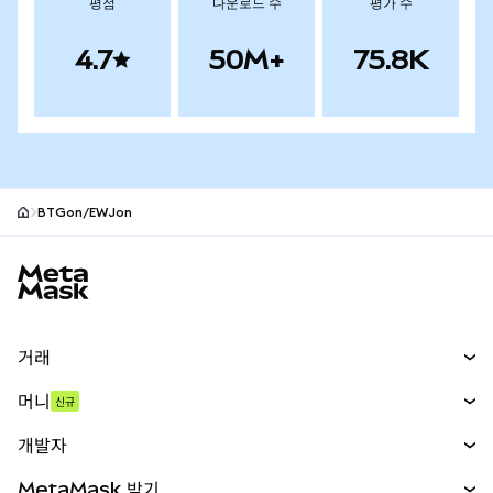
평점
다운로드 수
평가 수
4.7
50M+
75.8K
BTGon/EWJon
MetaMask 사이트 바닥글
거래
스왑
머니
신규
예측 시장
신규
매수
개발자
무기한 선물
신규
카드
문서 보기
MetaMask 받기