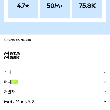
4.7
50M+
75.8K
CMGon/NBISon
MetaMask 사이트 바닥글
거래
스왑
머니
신규
예측 시장
신규
매수
개발자
무기한 선물
신규
카드
문서 보기
MetaMask 받기
실물자산
mUSD
신규
대시보드
Transaction Shield