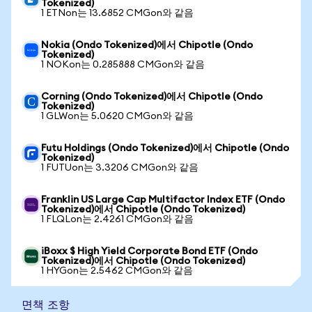
Tokenized)
1 ETNon는 13.6852 CMGon와 같음
Nokia (Ondo Tokenized)에서 Chipotle (Ondo
Tokenized)
1 NOKon는 0.285888 CMGon와 같음
Corning (Ondo Tokenized)에서 Chipotle (Ondo
Tokenized)
1 GLWon는 5.0620 CMGon와 같음
Futu Holdings (Ondo Tokenized)에서 Chipotle (Ondo
Tokenized)
1 FUTUon는 3.3206 CMGon와 같음
Franklin US Large Cap Multifactor Index ETF (Ondo
Tokenized)에서 Chipotle (Ondo Tokenized)
1 FLQLon는 2.4261 CMGon와 같음
iBoxx $ High Yield Corporate Bond ETF (Ondo
Tokenized)에서 Chipotle (Ondo Tokenized)
1 HYGon는 2.5462 CMGon와 같음
면책 조항