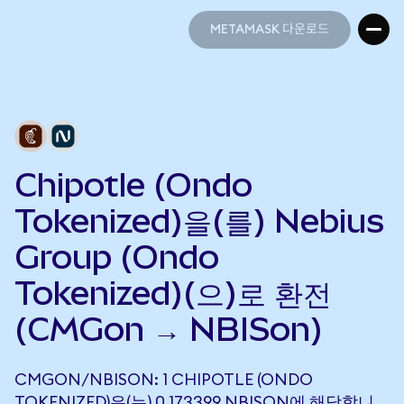
METAMASK 다운로드
METAMASK 다운로드
Chipotle (Ondo
Tokenized)을(를) Nebius
Group (Ondo
Tokenized)(으)로 환전
(CMGon → NBISon)
CMGON/NBISON: 1 CHIPOTLE (ONDO
TOKENIZED)은(는) 0.173399 NBISON에 해당합니