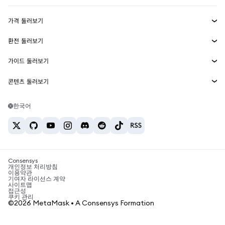
수익 창출
Smart Accounts Kit
에이전트 지갑
신규
가격 둘러보기
임베디드 지갑
Snaps
비트코인 가격
환전 둘러보기
MetaMask Connect
이더리움 가격
보상
신규
BTC를 USD로 환전
솔라나 가격
가이드 둘러보기
Snaps
보안
ETH를 USD로 환전
BTC 매수
시바이누 가격
USDT를 INR로 환전
콘텐츠 둘러보기
웹3 서비스
고객 지원
ETH 매수
페페 가격
비트코인 지갑
BTC를 USDT로 환전
SOL 매수
채용
테더 가격
솔라나 지갑
한국어
BTC를 INR로 환전
PEPE 매수
연락처
USDC 가격
최고의 암호화폐 카드
ETH를 USDT로 환전
USDT 매수
체인링크 가격
최고의 모바일 암호화폐 지갑
USDT를 PHP로 환전
USDC 매수
Polymarket이란?
BTC를 EUR로 환전
SHIB 매수
Consensys
암호화폐 세금 뉴스
개인정보 처리방침
이용약관
BNB 매수
기여자 라이선스 계약
암호화폐 매수 방법
사이트맵
접근성
비트코인 매도 방법
쿠키 관리
©2026 MetaMask • A Consensys Formation