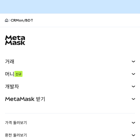
CRMon/BDT
MetaMask 사이트 바닥글
거래
스왑
머니
신규
예측 시장
신규
매수
개발자
무기한 선물
신규
카드
문서 보기
MetaMask 받기
실물자산
mUSD
신규
대시보드
Transaction Shield
수익 창출
Smart Accounts Kit
에이전트 지갑
신규
가격 둘러보기
임베디드 지갑
Snaps
비트코인 가격
환전 둘러보기
MetaMask Connect
이더리움 가격
보상
신규